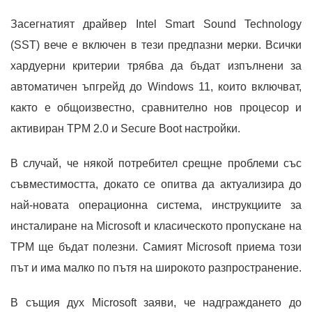
Засегнатият драйвер Intel Smart Sound Technology
(SST) вече е включен в тези предпазни мерки. Всички
хардуерни критерии трябва да бъдат изпълнени за
автоматичен ъпгрейд до Windows 11, които включват,
както е общоизвестно, сравнително нов процесор и
активиран TPM 2.0 и Secure Boot настройки.
В случай, че някой потребител срещне проблеми със
съвместимостта, докато се опитва да актуализира до
най-новата операционна система, инструкциите за
инсталиране на Microsoft и класическото пропускане на
TPM ще бъдат полезни. Самият Microsoft приема този
път и има малко по пътя на широкото разпространение.
В същия дух Microsoft заяви, че надграждането до