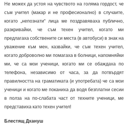
Не можех да устоя на чувството на голяма гордост, че
съм учител (макар и не професионално) в случаите,
когато „непознати“ лица ме поздравяваха публично,
разкривайки, че съм техен учител, когато ми
предлагаха собствените си места (в автобуси) в знак на
уважение към мен, казвайки, че съм техен учител,
когато доброволно ми помагаха в болници, напомняйки
ми, че са мои ученици, когато ми се обаждаха по
телефона, независимо от часа, за да потвърдят
правилността на граматиката (и употребата) че са мои
ученици и когато ме поканиха да водя безплатни сесии
в полза на по-слабата част от техните ученици, ме
представиха като техен учител!
Блестящ Дхануш