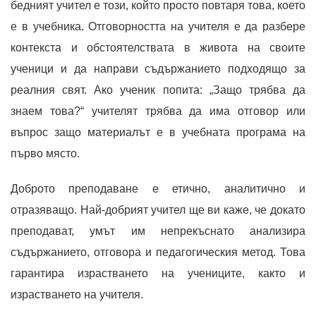
бедният учител е този, който просто повтаря това, което
е в учебника. Отговорността на учителя е да разбере
контекста и обстоятелствата в живота на своите
ученици и да направи съдържанието подходящо за
реалния свят. Ако ученик попита: „Защо трябва да
знаем това?“ учителят трябва да има отговор или
въпрос защо материалът е в учебната програма на
първо място.
Доброто преподаване е етично, аналитично и
отразяващо. Най-добрият учител ще ви каже, че докато
преподават, умът им непрекъснато анализира
съдържанието, отговора и педагогическия метод. Това
гарантира израстването на учениците, както и
израстването на учителя.