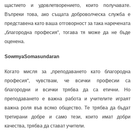
щастието и удовлетворението, които получавате.
Въпреки това, ако същата доброволческа служба е
представена като ваша отговорност за така наречената
„благородна професия“, тогава тя може да не бъде
оценена.
SowmyaSomasundaran
Когато мисля за „преподаването като благородна
професия“, чувствам, че всички професии са
благородни и всички трябва да са етични. Но
преподаването е важна работа и учителите играят
важна роля във всяко общество. Те трябва да бъдат
третирани добре и само тези, които имат добри
качества, трябва да стават учители.