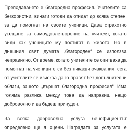
Преподаването е благородна професия. Учителите са
безкористни, винаги готови да отидат до всяка степен,
за да помогнат на своите ученици. Дава страхотно
усещане за самоудовлетворение на учителя, когато
види как учениците му постигат в живота. Но в
днешния свят думата „благороден“ се използва
неправилно. От време, когато учителите се опитваха да
помогнат на учениците си без никакви очаквания, сега
от учителите се изисква да го правят без допълнителни
облаги, защото „вършат благородна професия“. Има
голяма разлика между това да направиш нещо
доброволно и да бъдеш принуден.
За всяка доброволна услуга бенефициентът
определено ще я оцени. Наградата за услугата е