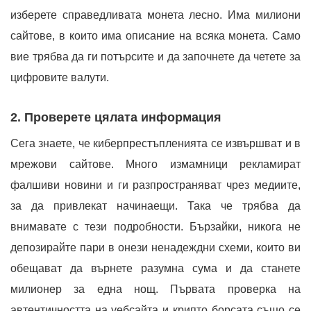
изберете справедливата монета лесно. Има милиони
сайтове, в които има описание на всяка монета. Само
вие трябва да ги потърсите и да започнете да четете за
цифровите валути.
2. Проверете цялата информация
Сега знаете, че киберпрестъпленията се извършват и в
мрежови сайтове. Много измамници рекламират
фалшиви новини и ги разпространяват чрез медиите,
за да привлекат начинаещи. Така че трябва да
внимавате с тези подробности. Бързайки, никога не
депозирайте пари в онези ненадеждни схеми, които ви
обещават да върнете разумна сума и да станете
милионер за една нощ. Първата проверка на
автентичността на уебсайта и крипто борсата също се