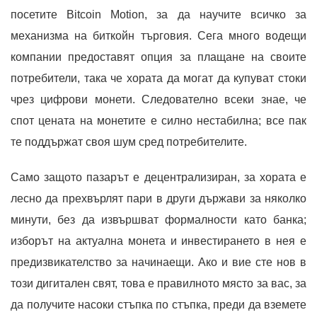
посетите Bitcoin Motion, за да научите всичко за
механизма на биткойн търговия. Сега много водещи
компании предоставят опция за плащане на своите
потребители, така че хората да могат да купуват стоки
чрез цифрови монети. Следователно всеки знае, че
спот цената на монетите е силно нестабилна; все пак
те поддържат своя шум сред потребителите.
Само защото пазарът е децентрализиран, за хората е
лесно да прехвърлят пари в други държави за няколко
минути, без да извършват формалности като банка;
изборът на актуална монета и инвестирането в нея е
предизвикателство за начинаещи. Ако и вие сте нов в
този дигитален свят, това е правилното място за вас, за
да получите насоки стъпка по стъпка, преди да вземете