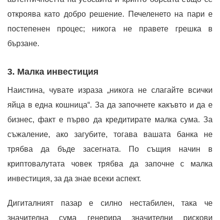
откроява като добро решение. Печеленето на пари е
постепенен процес; никога не правете грешка в
бързане.
3. Малка инвестиция
Наистина, чувате израза „никога не слагайте всички
яйца в една кошница“. За да започнете какъвто и да е
бизнес, факт е първо да кредитирате малка сума. За
съжаление, ако загубите, тогава вашата банка не
трябва да бъде засегната. По същия начин в
криптовалутата човек трябва да започне с малка
инвестиция, за да знае всеки аспект.
Дигиталният пазар е силно нестабилен, така че
значителна сума генерира значителни рискови