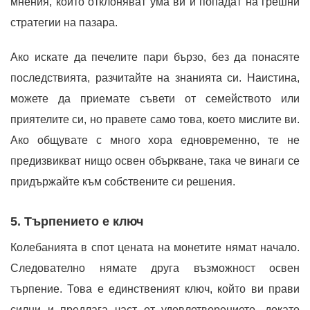
мнения, които отклоняват ума ви и попадат на грешни
стратегии на пазара.
Ако искате да печелите пари бързо, без да понасяте
последствията, разчитайте на знанията си. Наистина,
можете да приемате съвети от семейството или
приятелите си, но правете само това, което мислите ви.
Ако общувате с много хора едновременно, те не
предизвикват нищо освен объркване, така че винаги се
придържайте към собствените си решения.
5. Търпението е ключ
Колебанията в спот цената на монетите нямат начало.
Следователно нямате друга възможност освен
търпение. Това е единственият ключ, който ви прави
силни и предлага част от удовлетворението, докато