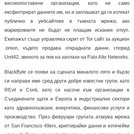
високопоставени организации, като не само
ексфилтрират данните им, но и заплашват да ги изтекат
публично в уебсайтове в тъмната мрежа, ако
маркировките не бъдат не плащам искания откуп.
Екипажът също управлява скрит от Tor сайт за аукцион
.onion, където продава откраднати данни, според
Unit42, звеното за лов на заплахи на Palo Alto Networks.
BlackByte се появи на сцената миналото лято и бързо
си направи име сред други добре известни групи, като
REvil и Conti, като се насочи към организации в
Съединените щати и Европа в индустриални сектори
като здравеопазване, енергетика, финансови услуги и
производство. През февруари групата атакува мрежа
от San Francisco 49ers, криптирайки данни и изтечейки