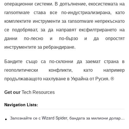
операционни системи. В допълнение, екосистемата на
ransomware става все по-индустриализирана, като
комплектите инструменти за ransomware непрекъснато
се подобряват, за да направят ексфилтрирането на
данни по-лесно и по-бързо и да опростят
инструментите за ребрандиране.
Бандите също са по-склонни да заемат страна в
геополитически конфликти, като например
продължаващото нахлуване в Украйна от Русия. ®
Get our
Tech Resources
Navigation Lists:
Запознайте се с Wizard Spider, бандата за милиони долари зад Conti, злонамерен софтуер Ryuk