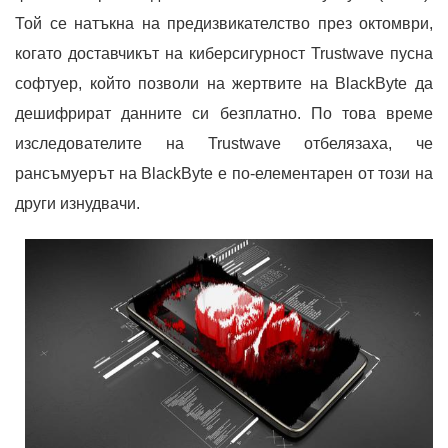
Той се натъкна на предизвикателство през октомври,
когато доставчикът на киберсигурност Trustwave пусна
софтуер, който позволи на жертвите на BlackByte да
дешифрират данните си безплатно. По това време
изследователите на Trustwave отбелязаха, че
рансъмуерът на BlackByte е по-елементарен от този на
други изнудвачи.