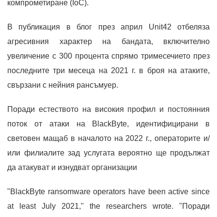
компрометиране (IoC).
В публикация в блог през април Unit42 отбеляза
агресивния характер на бандата, включително
увеличение с 300 процента спрямо тримесечието през
последните три месеца на 2021 г. в броя на атаките,
свързани с нейния рансъмуер.
Поради естеството на високия профил и постоянния
поток от атаки на BlackByte, идентифицирани в
световен мащаб в началото на 2022 г., операторите и/
или филиалите зад услугата вероятно ще продължат
да атакуват и изнудват организации
"BlackByte ransomware operators have been active since
at least July 2021," the researchers wrote. "Поради