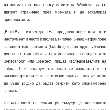
да поемат контрола върху кутиите на Windows, да се
движат странично през мрежата и да ескалират
привилегиите.
„BlackByte изглежда има предпочитание към този
инструмент и често използва типични бинарни файлове
за живот извън земята (LoLBins) освен друг публично
достъпен търговски и некомерсиален софтуер като
„netscanold“ или „psexec“, пишат изследователите на
Talos. „Тези инструменти често се използват и от
администраторите за легитимни задачи, така че може
да бъде трудно да бъдат открити като злонамерена
заплаха.“
Изпълнението на самия рансъмуер „е последната