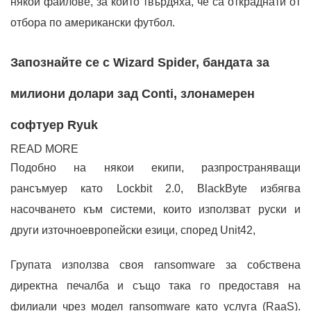
някои файлове, за които твърдяха, че са откраднати от
отбора по американски футбол.
Запознайте се с Wizard Spider, бандата за
милиони долари зад Conti, злонамерен
софтуер Ryuk
READ MORE
Подобно на някои екипи, разпространяващи
рансъмуер като Lockbit 2.0, BlackByte избягва
насочването към системи, които използват руски и
други източноевропейски езици, според Unit42,
Групата използва своя ransomware за собствена
директна печалба и също така го предоставя на
филиали чрез модел ransomware като услуга (RaaS).