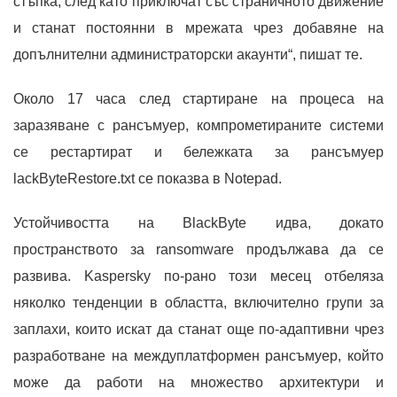
стъпка, след като приключат със страничното движение
и станат постоянни в мрежата чрез добавяне на
допълнителни администраторски акаунти“, пишат те.
Около 17 часа след стартиране на процеса на
заразяване с рансъмуер, компрометираните системи
се рестартират и бележката за рансъмуер
lackByteRestore.txt се показва в Notepad.
Устойчивостта на BlackByte идва, докато
пространството за ransomware продължава да се
развива. Kaspersky по-рано този месец отбеляза
няколко тенденции в областта, включително групи за
заплахи, които искат да станат още по-адаптивни чрез
разработване на междуплатформен рансъмуер, който
може да работи на множество архитектури и