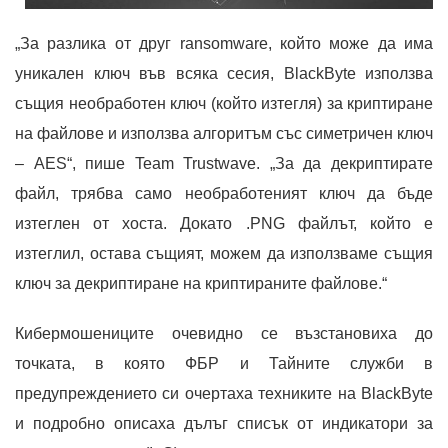
„За разлика от друг ransomware, който може да има
уникален ключ във всяка сесия, BlackByte използва
същия необработен ключ (който изтегля) за криптиране
на файлове и използва алгоритъм със симетричен ключ
– AES“, пише Team Trustwave. „За да декриптирате
файл, трябва само необработеният ключ да бъде
изтеглен от хоста. Докато .PNG файлът, който е
изтеглил, остава същият, можем да използваме същия
ключ за декриптиране на криптираните файлове.“
Кибермошениците очевидно се възстановиха до
точката, в която ФБР и Тайните служби в
предупреждението си очертаха техниките на BlackByte
и подробно описаха дълъг списък от индикатори за