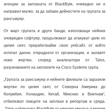
агенции за заплахата от BlackByte, очевидно не е
направил малко, за да забави дейностите на групата за
рансъмуер.
От март групата и други банди, използващи нейния
зловреден софтуер, продължават да атакуват цели по
целия свят, преработвайки своя уебсайт, от който
изтичат данни, откраднати от организации, и залавят
нови жертви, според анализатори от Talos,
разузнаването на заплахите на Cisco Systems група.
„Групата за рансъмуер и нейните филиали са заразили
жертви по целия свят, от Северна Америка до
Колумбия, Холандия, Китай, Мексико и Виетнам“,
отбелязват ловците на заплахи в репортаж в сряда.
„Talos наблюдава BlackByte от няколко месеца и можем