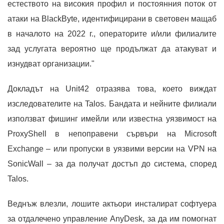
естеството на високия профил и постоянния поток от
атаки на BlackByte, идентифицирани в световен мащаб
в началото на 2022 г., операторите и/или филиалите
зад услугата вероятно ще продължат да атакуват и
изнудват организации."
Докладът на Unit42 отразява това, което виждат
изследователите на Talos. Бандата и нейните филиали
използват фишинг имейли или известна уязвимост на
ProxyShell в непоправени сървъри на Microsoft
Exchange – или пропуски в уязвими версии на VPN на
SonicWall – за да получат достъп до система, според
Talos.
Веднъж влезли, лошите актьори инсталират софтуера
за отдалечено управление AnyDesk, за да им помогнат