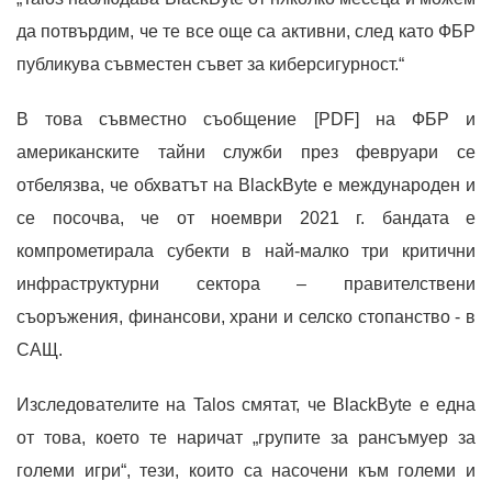
да потвърдим, че те все още са активни, след като ФБР
публикува съвместен съвет за киберсигурност.“
В това съвместно съобщение [PDF] на ФБР и
американските тайни служби през февруари се
отбелязва, че обхватът на BlackByte е международен и
се посочва, че от ноември 2021 г. бандата е
компрометирала субекти в най-малко три критични
инфраструктурни сектора – правителствени
съоръжения, финансови, храни и селско стопанство - в
САЩ.
Изследователите на Talos смятат, че BlackByte е една
от това, което те наричат ​​„групите за рансъмуер за
големи игри“, тези, които са насочени към големи и