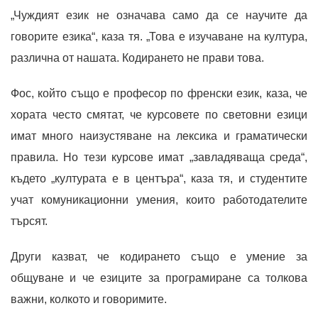
„Чуждият език не означава само да се научите да
говорите езика“, каза тя. „Това е изучаване на култура,
различна от нашата. Кодирането не прави това.
Фос, който също е професор по френски език, каза, че
хората често смятат, че курсовете по световни езици
имат много наизустяване на лексика и граматически
правила. Но тези курсове имат „завладяваща среда“,
където „културата е в центъра“, каза тя, и студентите
учат комуникационни умения, които работодателите
търсят.
Други казват, че кодирането също е умение за
общуване и че езиците за програмиране са толкова
важни, колкото и говоримите.