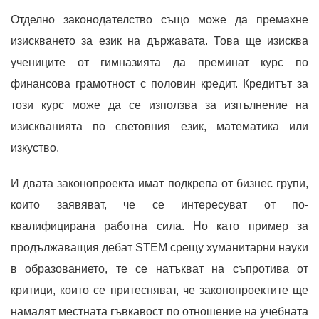
Отделно законодателство също може да премахне
изискването за език на държавата. Това ще изисква
учениците от гимназията да преминат курс по
финансова грамотност с половин кредит. Кредитът за
този курс може да се използва за изпълнение на
изискванията по световния език, математика или
изкуство.
И двата законопроекта имат подкрепа от бизнес групи,
които заявяват, че се интересуват от по-
квалифицирана работна сила. Но като пример за
продължаващия дебат STEM срещу хуманитарни науки
в образованието, те се натъкват на съпротива от
критици, които се притесняват, че законопроектите ще
намалят местната гъвкавост по отношение на учебната