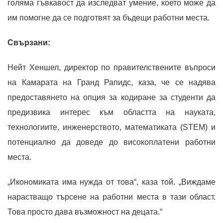
голяма гъвкавост да изследват умение, което може да
им помогне да се подготвят за бъдещи работни места.
Свързани:
Нейт Хеншел, директор по правителствените въпроси
на Камарата на Гранд Рапидс, каза, че се надява
предоставянето на опция за кодиране за студенти да
предизвика интерес към областта на науката,
технологиите, инженерството, математиката (STEM) и
потенциално да доведе до високоплатени работни
места.
„Икономиката има нужда от това“, каза той. „Виждаме
нарастващо търсене на работни места в тази област.
Това просто дава възможност на децата.“