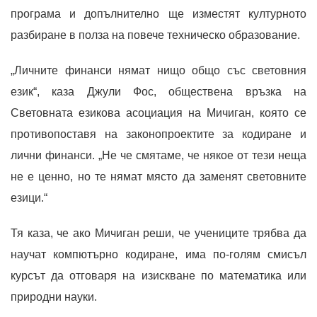
програма и допълнително ще изместят културното
разбиране в полза на повече техническо образование.
„Личните финанси нямат нищо общо със световния
език“, каза Джули Фос, обществена връзка на
Световната езикова асоциация на Мичиган, която се
противопоставя на законопроектите за кодиране и
лични финанси. „Не че смятаме, че някое от тези неща
не е ценно, но те нямат място да заменят световните
езици.“
Тя каза, че ако Мичиган реши, че учениците трябва да
научат компютърно кодиране, има по-голям смисъл
курсът да отговаря на изискване по математика или
природни науки.