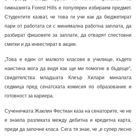
гимназията Forest Hills е популярен избираем предмет.
Студентите казват, че това ги учи как да бюджетират
пари от работата си с минимална работна заплата, да
разбират фишовете за заплати, да отварят спестовни
сметки и да инвестират в акции.
„Това е един от малкото класове в училище, където
наистина мога да видя как ще ми помогне в бъдеще“,
свидетелства младшата Клеър Хилари миналата
седмица пред сенатската комисия по образование и
готовност за кариера.
Сученичката Жаклин Фестиан каза на сенаторите, че не
е знаела разликата между дебитна и кредитна карта,
преди да започне класа. Сега тя знае, че „е супер лесно