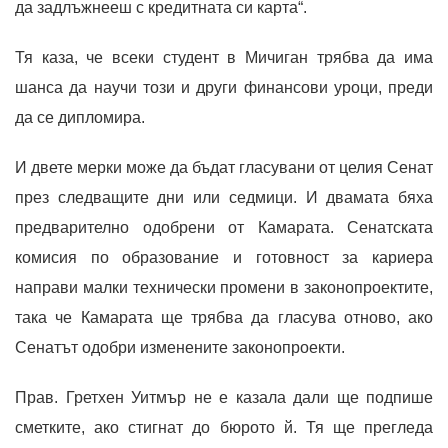
да задлъжнееш с кредитната си карта“.
Тя каза, че всеки студент в Мичиган трябва да има
шанса да научи този и други финансови уроци, преди
да се дипломира.
И двете мерки може да бъдат гласувани от целия Сенат
през следващите дни или седмици. И двамата бяха
предварително одобрени от Камарата. Сенатската
комисия по образование и готовност за кариера
направи малки технически промени в законопроектите,
така че Камарата ще трябва да гласува отново, ако
Сенатът одобри изменените законопроекти.
Прав. Гретхен Уитмър не е казала дали ще подпише
сметките, ако стигнат до бюрото й. Тя ще прегледа