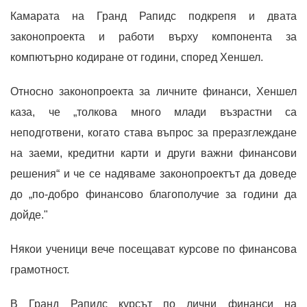
Камарата на Гранд Рапидс подкрепя и двата
законопроекта и работи върху компонента за
компютърно кодиране от години, според Хеншел.
Относно законопроекта за личните финанси, Хеншел
каза, че „толкова много млади възрастни са
неподготвени, когато става въпрос за преразглеждане
на заеми, кредитни карти и други важни финансови
решения“ и че се надяваме законопроектът да доведе
до „по-добро финансово благополучие за години да
дойде."
Някои ученици вече посещават курсове по финансова
грамотност.
В Гранд Рапидс курсът по лични финанси на