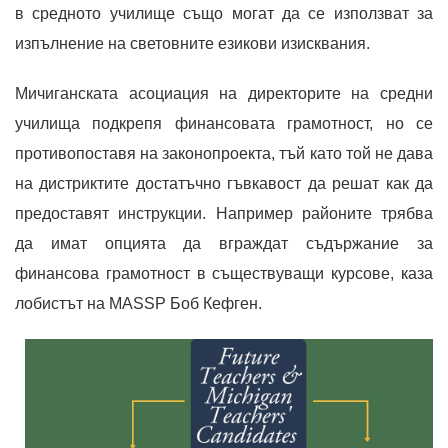
в средното училище също могат да се използват за
изпълнение на световните езикови изисквания.
Мичиганската асоциация на директорите на средни
училища подкрепя финансовата грамотност, но се
противопоставя на законопроекта, тъй като той не дава
на дистриктите достатъчно гъвкавост да решат как да
предоставят инструкции. Например районите трябва
да имат опцията да вграждат съдържание за
финансова грамотност в съществуващи курсове, каза
лобистът на MASSP Боб Кефген.