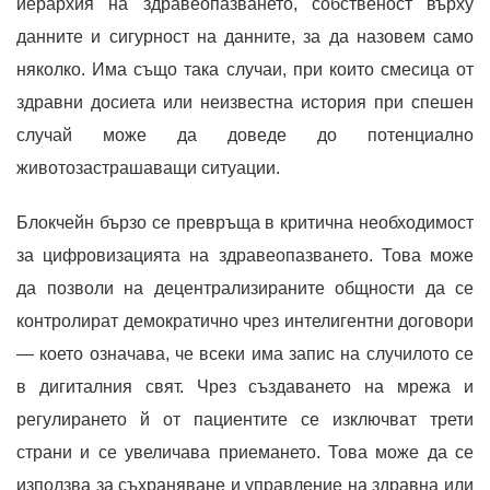
йерархия на здравеопазването, собственост върху
данните и сигурност на данните, за да назовем само
няколко. Има също така случаи, при които смесица от
здравни досиета или неизвестна история при спешен
случай може да доведе до потенциално
животозастрашаващи ситуации.
Блокчейн бързо се превръща в критична необходимост
за цифровизацията на здравеопазването. Това може
да позволи на децентрализираните общности да се
контролират демократично чрез интелигентни договори
— което означава, че всеки има запис на случилото се
в дигиталния свят. Чрез създаването на мрежа и
регулирането й от пациентите се изключват трети
страни и се увеличава приемането. Това може да се
използва за съхраняване и управление на здравна или