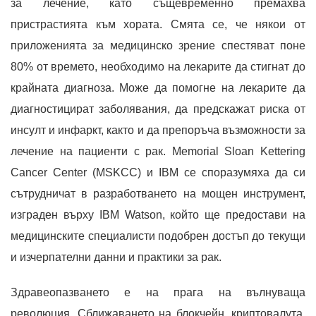
за лечение, като същевременно премахва
пристрастията към хората. Смята се, че някои от
приложенията за медицинско зрение спестяват поне
80% от времето, необходимо на лекарите да стигнат до
крайната диагноза. Може да помогне на лекарите да
диагностицират заболявания, да предскажат риска от
инсулт и инфаркт, както и да препоръча възможности за
лечение на пациенти с рак. Memorial Sloan Kettering
Cancer Center (MSKCC) и IBM се споразумяха да си
сътрудничат в разработването на мощен инструмент,
изграден върху IBM Watson, който ще предостави на
медицинските специалисти подобрен достъп до текущи
и изчерпателни данни и практики за рак.
Здравеопазването е на прага на вълнуваща
революция. Сближаването на блокчейн, криптовалута,