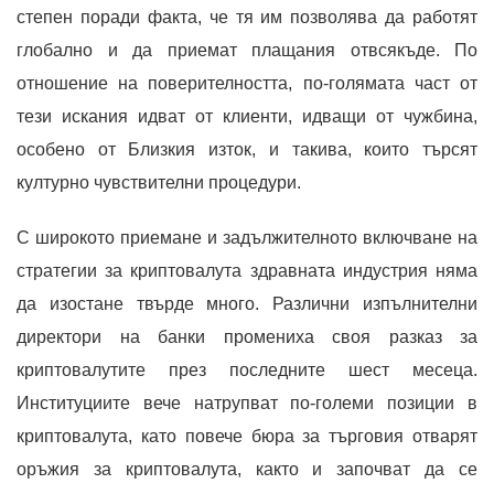
степен поради факта, че тя им позволява да работят
глобално и да приемат плащания отвсякъде. По
отношение на поверителността, по-голямата част от
тези искания идват от клиенти, идващи от чужбина,
особено от Близкия изток, и такива, които търсят
културно чувствителни процедури.
С широкото приемане и задължителното включване на
стратегии за криптовалута здравната индустрия няма
да изостане твърде много. Различни изпълнителни
директори на банки промениха своя разказ за
криптовалутите през последните шест месеца.
Институциите вече натрупват по-големи позиции в
криптовалута, като повече бюра за търговия отварят
оръжия за криптовалута, както и започват да се