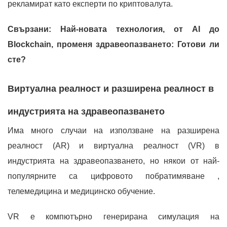
рекламират като експерти по криптовалута.
Свързани: Най-новата технология, от AI до
Blockchain, променя здравеопазването: Готови ли
сте?
Виртуална реалност и разширена реалност в
индустрията на здравеопазването
Има много случаи на използване на разширена
реалност (AR) и виртуална реалност (VR) в
индустрията на здравеопазването, но някои от най-
популярните са цифровото побратимяване ,
телемедицина и медицинско обучение.
VR е компютърно генерирана симулация на