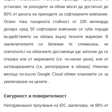
установи, че разходите за облак могат да достигнат до
80% от цената на приходите за софтуерните компании.
Освен това пазарната стойност от 100 милиарда
долара сред 50 софтуерни компании се губи поради
въздействието на облака върху техните маржове. В
заключителните си бележки те споменаха, че
олигополът на облачните доставчици ще започне да се
отказва или от маржовете (т.е. по-ниски цени), или от
натоварванията (т.е. репатриране в облака). Няколко
месеца по-късно Google Cloud обяви плановете си за
увеличаване на цените .
Сигурност и поверителност
Неотдавнашно проучване на IDC заключава, че 98% от