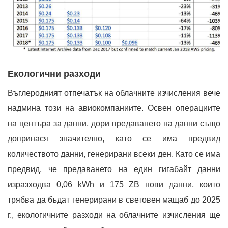
Екологични разходи
Въглеродният отпечатък на облачните изчисления вече
надмина този на авиокомпаниите. Освен операциите
на центъра за данни, дори предаването на данни също
допринася значително, като се има предвид
количеството данни, генерирани всеки ден. Като се има
предвид, че предаването на един гигабайт данни
изразходва 0,06 kWh и 175 ZB нови данни, които
трябва да бъдат генерирани в световен мащаб до 2025
г., екологичните разходи на облачните изчисления ще