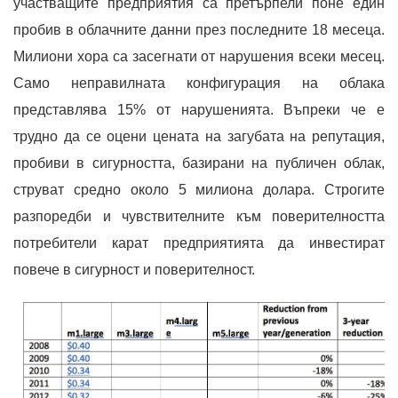
участващите предприятия са претърпели поне един
пробив в облачните данни през последните 18 месеца.
Милиони хора са засегнати от нарушения всеки месец.
Само неправилната конфигурация на облака
представлява 15% от нарушенията. Въпреки че е
трудно да се оцени цената на загубата на репутация,
пробиви в сигурността, базирани на публичен облак,
струват средно около 5 милиона долара. Строгите
разпоредби и чувствителните към поверителността
потребители карат предприятията да инвестират
повече в сигурност и поверителност.