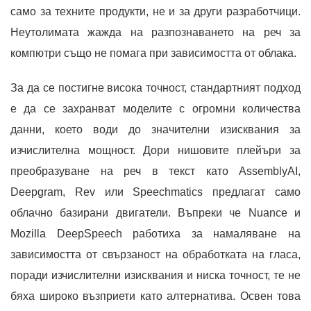
само за техните продукти, не и за други разработчици.
Неутолимата жажда на разпознаването на реч за
компютри също не помага при зависимостта от облака.
За да се постигне висока точност, стандартният подход
е да се захранват моделите с огромни количества
данни, което води до значителни изисквания за
изчислителна мощност. Дори нишовите плейъри за
преобразуване на реч в текст като AssemblyAI,
Deepgram, Rev или Speechmatics предлагат само
облачно базирани двигатели. Въпреки че Nuance и
Mozilla DeepSpeech работиха за намаляване на
зависимостта от свързаност на обработката на гласа,
поради изчислителни изисквания и ниска точност, те не
бяха широко възприети като алтернатива. Освен това