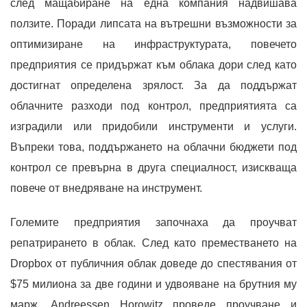
след мащабиране на една компания надвишава
ползите. Поради липсата на вътрешни възможности за
оптимизиране на инфраструктурата, повечето
предприятия се придържат към облака дори след като
достигнат определена зрялост. За да поддържат
облачните разходи под контрол, предприятията са
изградили или придобили инструменти и услуги.
Въпреки това, поддържането на облачни бюджети под
контрол се превърна в друга специалност, изискваща
повече от внедряване на инструмент.
Големите предприятия започнаха да проучват
репатрирането в облак. След като преместването на
Dropbox от публичния облак доведе до спестявания от
$75 милиона за две години и удвояване на брутния му
марж, Andreessen Horowitz проведе проучване и