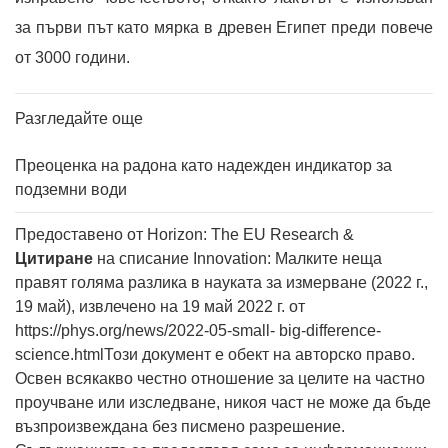
за първи път като мярка в древен Египет преди повече
от 3000 години.
Разгледайте още
Преоценка на радона като надежден индикатор за
подземни води
Предоставено от Horizon: The EU Research &
Цитиране
на списание Innovation: Малките неща
правят голяма разлика в науката за измерване (2022 г.,
19 май), извлечено на 19 май 2022 г. от
https://phys.org/news/2022-05-small- big-difference-
science.htmlТози документ е обект на авторско право.
Освен всякакво честно отношение за целите на частно
проучване или изследване, никоя част не може да бъде
възпроизвеждана без писмено разрешение.