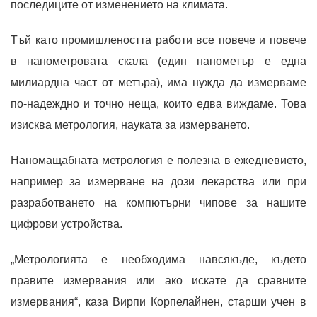
последиците от изменението на климата.
Тъй като промишлеността работи все повече и повече
в нанометровата скала (един нанометър е една
милиардна част от метъра), има нужда да измерваме
по-надеждно и точно неща, които едва виждаме. Това
изисква метрология, науката за измерването.
Наномащабната метрология е полезна в ежедневието,
например за измерване на дози лекарства или при
разработването на компютърни чипове за нашите
цифрови устройства.
„Метрологията е необходима навсякъде, където
правите измервания или ако искате да сравните
измервания“, каза Вирпи Корпелайнен, старши учен в