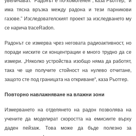
увеличават. "Радонът е по-хомогенен", каза Рьотгер, "и
има тясна връзка между радона и тези парникови
газове." Изследователският проект за изследването му
се нарича traceRadon.
Радонът се измерва чрез неговата радиоактивност, но
поради ниските си концентрации е много трудно да се
измери. „Няколко устройства изобщо няма да работят,
така че ще получите стойност на нулево отчитане,
защото сте под границата на откриване“, каза Рьотгер.
Повторно навлажняване на влажни зони
Измерването на отделянето на радон позволява на
учените да моделират скоростта на емисиите върху
даден пейзаж. Това може да бъде полезно за