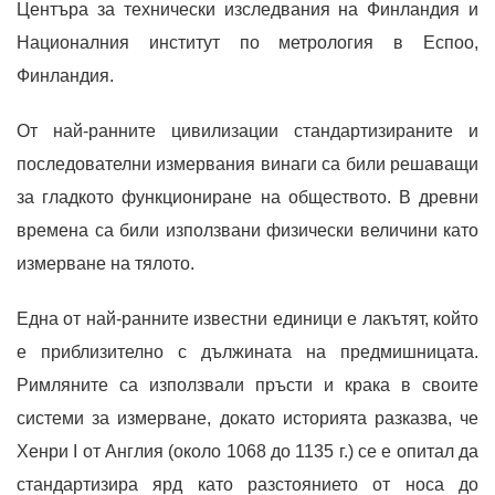
Центъра за технически изследвания на Финландия и
Националния институт по метрология в Еспоо,
Финландия.
От най-ранните цивилизации стандартизираните и
последователни измервания винаги са били решаващи
за гладкото функциониране на обществото. В древни
времена са били използвани физически величини като
измерване на тялото.
Една от най-ранните известни единици е лакътят, който
е приблизително с дължината на предмишницата.
Римляните са използвали пръсти и крака в своите
системи за измерване, докато историята разказва, че
Хенри I от Англия (около 1068 до 1135 г.) се е опитал да
стандартизира ярд като разстоянието от носа до