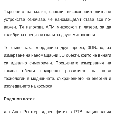
Търсенето на малки, сложни, високопроизводителни
устройства означава, че наномащабът става все по-
важен. Тя използва AFM микроскоп и лазери, за да
калибрира прецизни скали за други микроскопи.
Тя също така координира друг проект, 3DNano, за
измерване на наномащабни 3D обекти, които не винаги
са идеално симетрични. Прецизните измервания на
такива обекти подкрепят развитието на нови
технологии в медицината, съхранението на енергия и
изследването на космоса.
Радонов поток
д-р Анет Рьотгер, ядрен физик в PTB, националния