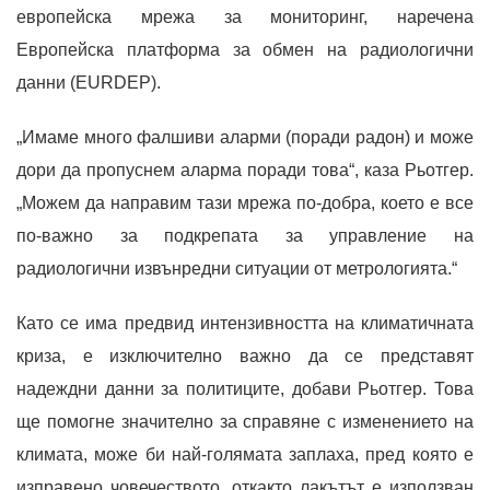
европейска мрежа за мониторинг, наречена
Европейска платформа за обмен на радиологични
данни (EURDEP).
„Имаме много фалшиви аларми (поради радон) и може
дори да пропуснем аларма поради това“, каза Рьотгер.
„Можем да направим тази мрежа по-добра, което е все
по-важно за подкрепата за управление на
радиологични извънредни ситуации от метрологията.“
Като се има предвид интензивността на климатичната
криза, е изключително важно да се представят
надеждни данни за политиците, добави Рьотгер. Това
ще помогне значително за справяне с изменението на
климата, може би най-голямата заплаха, пред която е
изправено човечеството, откакто лакътът е използван