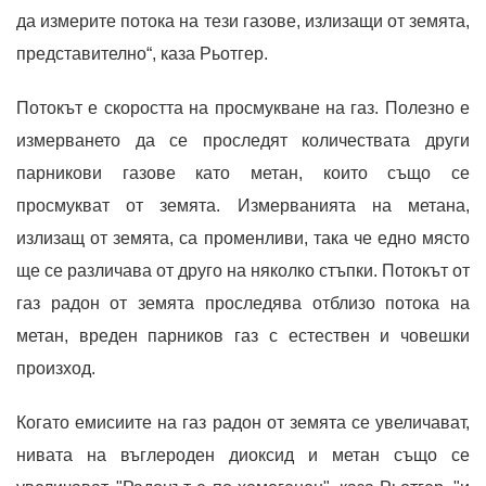
да измерите потока на тези газове, излизащи от земята,
представително“, каза Рьотгер.
Потокът е скоростта на просмукване на газ. Полезно е
измерването да се проследят количествата други
парникови газове като метан, които също се
просмукват от земята. Измерванията на метана,
излизащ от земята, са променливи, така че едно място
ще се различава от друго на няколко стъпки. Потокът от
газ радон от земята проследява отблизо потока на
метан, вреден парников газ с естествен и човешки
произход.
Когато емисиите на газ радон от земята се увеличават,
нивата на въглероден диоксид и метан също се