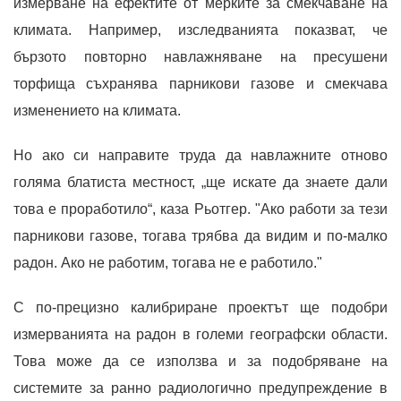
измерване на ефектите от мерките за смекчаване на
климата. Например, изследванията показват, че
бързото повторно навлажняване на пресушени
торфища съхранява парникови газове и смекчава
изменението на климата.
Но ако си направите труда да навлажните отново
голяма блатиста местност, „ще искате да знаете дали
това е проработило“, каза Рьотгер. "Ако работи за тези
парникови газове, тогава трябва да видим и по-малко
радон. Ако не работим, тогава не е работило."
С по-прецизно калибриране проектът ще подобри
измерванията на радон в големи географски области.
Това може да се използва и за подобряване на
системите за ранно радиологично предупреждение в