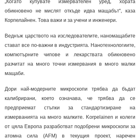
„Когато купувате измервателен уред, хората
обикновено не мислят откъде идва мащабът“, каза
Корпелайнен. Това важи и за учени и инженери.
Веднъж царството на изследователите, наномащабите
стават все по-важни в индустрията. Нанотехнологиите,
компютърните чипове и лекарствата обикновено
разчитат на много точни измервания в много малки
мащаби.
Дори най-модерните микроскопи трябва да бъдат
калибрирани, което означава, че трябва да се
предприемат стъпки за стандартизиране на
измерванията на много малките. Korpelainen и колеги
от цяла Европа разработват подобрени микроскопи за
атомна сила (AFM) в текущия проект, наречен