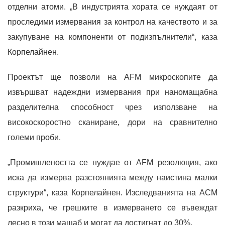
отделни атоми. „В индустрията хората се нуждаят от
проследими измервания за контрол на качеството и за
закупуване на компоненти от подизпълнители“, каза
Корпелайнен.
Проектът ще позволи на AFM микроскопите да
извършват надеждни измервания при наномащабна
разделителна способност чрез използване на
високоскоростно сканиране, дори на сравнително
големи проби.
„Промишлеността се нуждае от AFM резолюция, ако
иска да измерва разстоянията между наистина малки
структури“, каза Корпелайнен. Изследванията на АСМ
разкриха, че грешките в измерването се въвеждат
лесно в този мащаб и могат да достигнат до 30%.