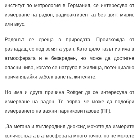
институт по метрология в Германия, се интересува от
измерване на радон, радиоактивен газ без цвят, мирис
или вкус.
Радонът се среща в природата. Произхожда от
разпадащ се под земята уран. Като цяло газът изтича в
атмосферата и е безвреден, но може да достигне
опасни нива, когато се натрупа в жилища, потенциално
причинявайки заболяване на жителите.
Но има и друга причина Röttger да се интересува от
измерване на радон. Тя вярва, че може да подобри
измерването на важни парникови газове (ПГ).
„За метана и въглеродния диоксид можете да измерите
количествата в атмосферата много точно, но не можете