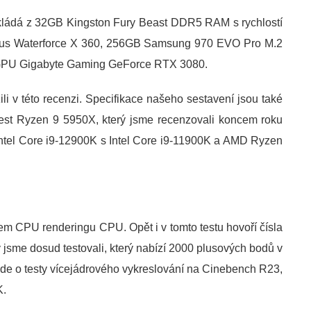
skládá z 32GB Kingston Fury Beast DDR5 RAM s rychlostí
rus Waterforce X 360, 256GB Samsung 970 EVO Pro M.2
GPU Gigabyte Gaming GeForce RTX 3080.
li v této recenzi. Specifikace našeho sestavení jsou také
test Ryzen 9 5950X, který jsme recenzovali koncem roku
tel Core i9-12900K s Intel Core i9-11900K a AMD Ryzen
m CPU renderingu CPU. Opět i v tomto testu hovoří čísla
ý jsme dosud testovali, který nabízí 2000 plusových bodů v
jde o testy vícejádrového vykreslování na Cinebench R23,
K.