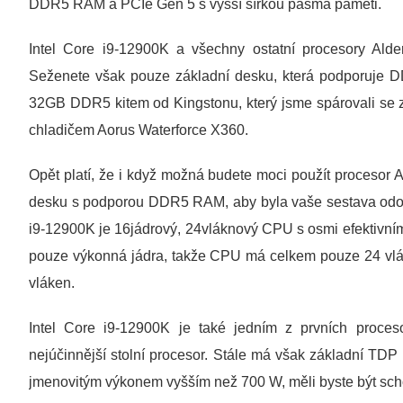
DDR5 RAM a PCIe Gen 5 s vyšší šířkou pásma paměti.
Intel Core i9-12900K a všechny ostatní procesory Al
Seženete však pouze základní desku, která podporuje D
32GB DDR5 kitem od Kingstonu, který jsme spárovali se 
chladičem Aorus Waterforce X360.
Opět platí, že i když možná budete moci použít procesor 
desku s podporou DDR5 RAM, aby byla vaše sestava odol
i9-12900K je 16jádrový, 24vláknový CPU s osmi efektivním
pouze výkonná jádra, takže CPU má celkem pouze 24 vlá
vláken.
Intel Core i9-12900K je také jedním z prvních procesorů
nejúčinnější stolní procesor. Stále má však základní 
jmenovitým výkonem vyšším než 700 W, měli byste být sc