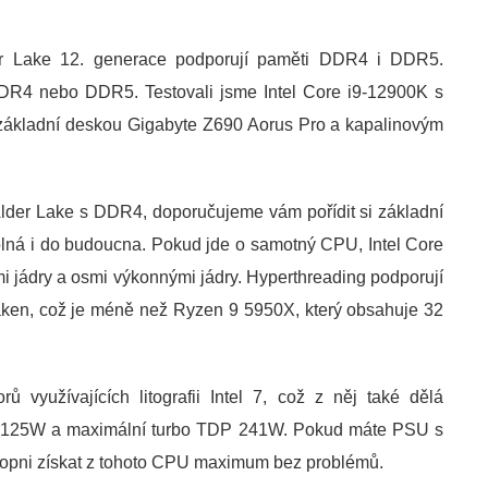
der Lake 12. generace podporují paměti DDR4 i DDR5.
DR4 nebo DDR5. Testovali jsme Intel Core i9-12900K s
základní deskou Gigabyte Z690 Aorus Pro a kapalinovým
Alder Lake s DDR4, doporučujeme vám pořídit si základní
ná i do budoucna. Pokud jde o samotný CPU, Intel Core
i jádry a osmi výkonnými jádry. Hyperthreading podporují
ken, což je méně než Ryzen 9 5950X, který obsahuje 32
 využívajících litografii Intel 7, což z něj také dělá
TDP 125W a maximální turbo TDP 241W. Pokud máte PSU s
hopni získat z tohoto CPU maximum bez problémů.