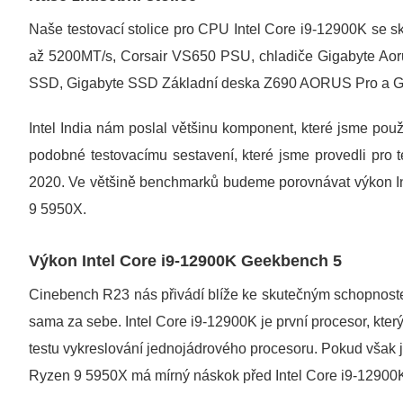
Naše testovací stolice pro CPU Intel Core i9-12900K se 
až 5200MT/s, Corsair VS650 PSU, chladiče Gigabyte Ao
SSD, Gigabyte SSD Základní deska Z690 AORUS Pro a 
Intel India nám poslal většinu komponent, které jsme použi
podobné testovacímu sestavení, které jsme provedli pro 
2020. Ve většině benchmarků budeme porovnávat výkon In
9 5950X.
Výkon Intel Core i9-12900K Geekbench 5
Cinebench R23 nás přivádí blíže ke skutečným schopnoste
sama za sebe. Intel Core i9-12900K je první procesor, kter
testu vykreslování jednojádrového procesoru. Pokud však 
Ryzen 9 5950X má mírný náskok před Intel Core i9-12900