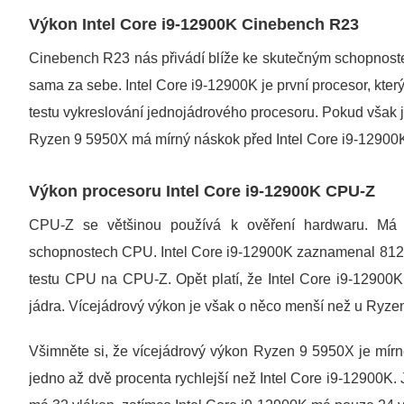
Výkon Intel Core i9-12900K Cinebench R23
Cinebench R23 nás přivádí blíže ke skutečným schopnoste
sama za sebe. Intel Core i9-12900K je první procesor, kter
testu vykreslování jednojádrového procesoru. Pokud však 
Ryzen 9 5950X má mírný náskok před Intel Core i9-12900
Výkon procesoru Intel Core i9-12900K CPU-Z
CPU-Z se většinou používá k ověření hardwaru. Má v
schopnostech CPU. Intel Core i9-12900K zaznamenal 812
testu CPU na CPU-Z. Opět platí, že Intel Core i9-12900K
jádra. Vícejádrový výkon je však o něco menší než u Ryze
Všimněte si, že vícejádrový výkon Ryzen 9 5950X je mírn
jedno až dvě procenta rychlejší než Intel Core i9-12900K