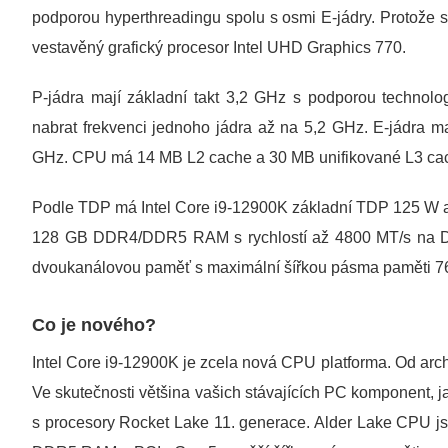
podporou hyperthreadingu spolu s osmi E-jádry. Protože 
vestavěný grafický procesor Intel UHD Graphics 770.
P-jádra mají základní takt 3,2 GHz s podporou technolo
nabrat frekvenci jednoho jádra až na 5,2 GHz. E-jádra ma
GHz. CPU má 14 MB L2 cache a 30 MB unifikované L3 ca
Podle TDP má Intel Core i9-12900K základní TDP 125 W 
128 GB DDR4/DDR5 RAM s rychlostí až 4800 MT/s na 
dvoukanálovou paměť s maximální šířkou pásma paměti 76
Co je nového?
Intel Core i9-12900K je zcela nová CPU platforma. Od arch
Ve skutečnosti většina vašich stávajících PC komponent, j
s procesory Rocket Lake 11. generace. Alder Lake CPU jsou