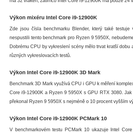
má 32 vláken, zatímco Intel Core i9-12900K má pouze 24 v
Výkon mixéru Intel Core i9-12900K
Zde jsou čísla benchmarku Blender, který také testuje 
nespustili tento benchmark pro Ryzen 9 5950X, nebudem
Dobrému CPU by vykreslení scény mělo trvat kratší dobu a
různých vykreslovacích testů.
Výkon Intel Core i9-12900K 3D Mark
Benchmark 3D Mark využívá CPU i GPU k měření komplexníh
Core i9-12900K a Ryzen 9 5950X s GPU RTX 3080. Jak ve 
překonal Ryzen 9 5950X s nejméně o 10 procent vyšším 
Výkon Intel Core i9-12900K PCMark 10
V benchmarkovém testu PCMark 10 ukazuje Intel Core