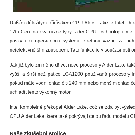
Dalším důležitým přírůstkem CPU Alder Lake je Intel Th
12th Gen má dva různé typy jader CPU, technologii Intel 
poskytující operačnímu systému zpětnou vazbu za běh
nejefektivnějším způsobem. Tato funkce je v současnosti 
Jak již bylo zmíněno dříve, nové procesory Alder Lake tak
vyšší a širší než patice LGA1200 používaná procesory I
pokud máte vodní chladič s 240 mm nebo menším chladičem
uchladit tento výkonný motor.
Intel kompletně překopal Alder Lake, což se zdá být výsl
CPU Alder Lake, které také pokrývají celou řadu modelů CP
Naše zkušební stolice