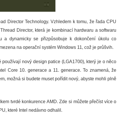
read Director Technology. Vzhledem k tomu, že řada CPU
Thread Director, která je kombinací hardwaru a softwaru
u a dynamicky se přizpůsobuje k dokončení úkolu co
omezena na operační systém Windows 11, což je průšvih.
é používají nový design patice (LGA1700), který je o něco
ntel Core 10. generace a 11. generace. To znamená, že
, možná si budete muset pořídit nový, abyste mohli plně
edkem tvrdé konkurence AMD. Zde si můžete přečíst více o
U, které Intel nedávno odhalil.