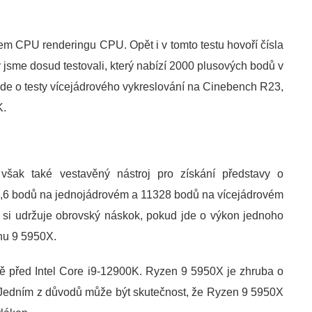
m CPU renderingu CPU. Opět i v tomto testu hovoří čísla
ý jsme dosud testovali, který nabízí 2000 plusových bodů v
jde o testy vícejádrového vykreslování na Cinebench R23,
K.
šak také vestavěný nástroj pro získání představy o
,6 bodů na jednojádrovém a 11328 bodů na vícejádrovém
 si udržuje obrovský náskok, pokud jde o výkon jednoho
nu 9 5950X.
ě před Intel Core i9-12900K. Ryzen 9 5950X je zhruba o
. Jedním z důvodů může být skutečnost, že Ryzen 9 5950X