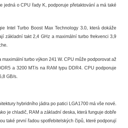
se jedná o CPU řady K, podporuje přetaktování a má také
gie Intel Turbo Boost Max Technology 3.0, která dokáže
jí základní takt 2,4 GHz a maximální turbo frekvenci 3,9
che.
a maximální turbo výkon 241 W. CPU může podporovat až
DDR5 a 3200 MT/s na RAM typu DDR4. CPU podporuje
,8 GB/s.
itektury hybridního jádra po patici LGA1700 má vše nové.
ako je chladič, RAM a základní deska, která funguje dobře
 také první řadou spotřebitelských čipů, které podporují