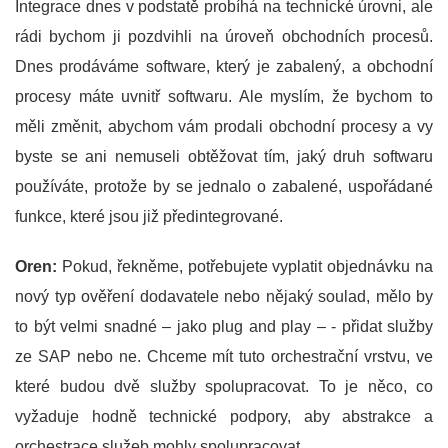
Integrace dnes v podstatě probíhá na technické úrovni, ale
rádi bychom ji pozdvihli na úroveň obchodních procesů.
Dnes prodáváme software, který je zabalený, a obchodní
procesy máte uvnitř softwaru. Ale myslím, že bychom to
měli změnit, abychom vám prodali obchodní procesy a vy
byste se ani nemuseli obtěžovat tím, jaký druh softwaru
používáte, protože by se jednalo o zabalené, uspořádané
funkce, které jsou již předintegrované.
Oren:
Pokud, řekněme, potřebujete vyplatit objednávku na
nový typ ověření dodavatele nebo nějaký soulad, mělo by
to být velmi snadné – jako plug and play – - přidat služby
ze SAP nebo ne. Chceme mít tuto orchestrační vrstvu, ve
které budou dvě služby spolupracovat. To je něco, co
vyžaduje hodně technické podpory, aby abstrakce a
orchestrace služeb mohly spolupracovat.