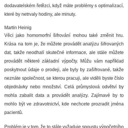
dodavatelském řetězci, když máte problémy s optimalizací,
které by netrvaly hodiny, ale minuty.
Martin Heinig
Věci jako homomorfní šifrování mohou také změnit hru.
Krása na tom je, že můžete provádět analýzu šifrovaných
dat, takže neodhalí skutečné informace, ale stále můžete
provádět některé základní výpočty. Můžu vám například
poskytnout údaje o prodeji, ale byly by zašifrované, takže
neznáte společnost, se kterou pracuji, ale viděli byste číslo
objednávky nebo množství. Celá průmyslová odvětví by
mohla zabalit data a provádět analýzy. Zajímavé by to
mohlo být ve zdravotnictví, kde nechcete prozradit jména
pacientů.
Problém je v tom, že to stále vyžaduje spoustu výpočetního