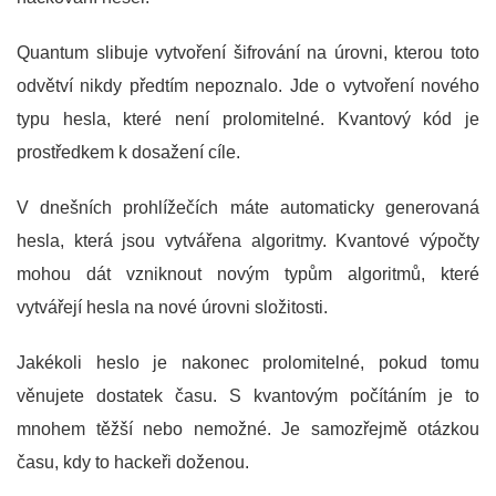
Quantum slibuje vytvoření šifrování na úrovni, kterou toto
odvětví nikdy předtím nepoznalo. Jde o vytvoření nového
typu hesla, které není prolomitelné. Kvantový kód je
prostředkem k dosažení cíle.
V dnešních prohlížečích máte automaticky generovaná
hesla, která jsou vytvářena algoritmy. Kvantové výpočty
mohou dát vzniknout novým typům algoritmů, které
vytvářejí hesla na nové úrovni složitosti.
Jakékoli heslo je nakonec prolomitelné, pokud tomu
věnujete dostatek času. S kvantovým počítáním je to
mnohem těžší nebo nemožné. Je samozřejmě otázkou
času, kdy to hackeři doženou.