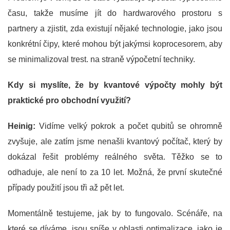
času, takže musíme jít do hardwarového prostoru s
partnery a zjistit, zda existují nějaké technologie, jako jsou
konkrétní čipy, které mohou být jakýmsi koprocesorem, aby
se minimalizoval trest. na straně výpočetní techniky.
Kdy si myslíte, že by kvantové výpočty mohly být
praktické pro obchodní využití?
Heinig:
Vidíme velký pokrok a počet qubitů se ohromně
zvyšuje, ale zatím jsme nenašli kvantový počítač, který by
dokázal řešit problémy reálného světa. Těžko se to
odhaduje, ale není to za 10 let. Možná, že první skutečné
případy použití jsou tři až pět let.
Momentálně testujeme, jak by to fungovalo. Scénáře, na
které se díváme, jsou spíše v oblasti optimalizace, jako je