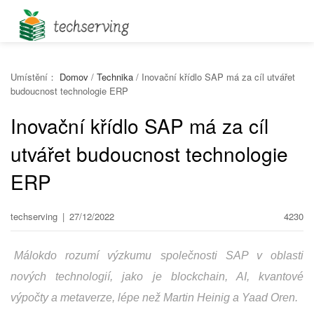
Umístění：
Domov
/
Technika
/
Inovační křídlo SAP má za cíl utvářet
budoucnost technologie ERP
Inovační křídlo SAP má za cíl
utvářet budoucnost technologie
ERP
techserving
|
27/12/2022
4230
Málokdo rozumí výzkumu společnosti SAP v oblasti
nových technologií, jako je blockchain, AI, kvantové
výpočty a metaverze, lépe než Martin Heinig a Yaad Oren.