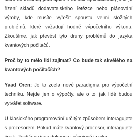
řízení skladů dodavatelského řetězce nebo plánování
výroby, kde musíte vyřešit spoustu velmi složitých
problémů, které vyžadují hodně výpočetního výkonu.
Zkoušíme, jak převést tyto druhy problémů do jazyka
kvantových počítačů.
Proč by to mělo lidi zajímat? Co bude tak skvělého na
kvantových počítačích?
Yaad Oren:
Je to zcela nové paradigma pro výpočetní
techniku. Nejde jen o výpočty, ale o to, jak lidé budou
vytvářet software.
U klasického programování určitým způsobem interagujete
s procesorem. Pokud máte kvantový procesor, interagujete
jinak. Postiženy jsou dokonce i vývojové jazyky.