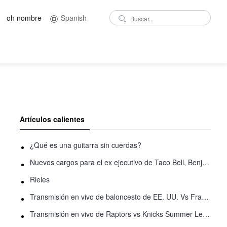
oh nombre
Spanish
Artículos calientes
¿Qué es una guitarra sin cuerdas?
Nuevos cargos para el ex ejecutivo de Taco Bell, Benjamin Golden, en una pelea con Uber
Rieles
Transmisión en vivo de baloncesto de EE. UU. Vs Francia: Cómo ver en línea
Transmisión en vivo de Raptors vs Knicks Summer League: Cómo ver