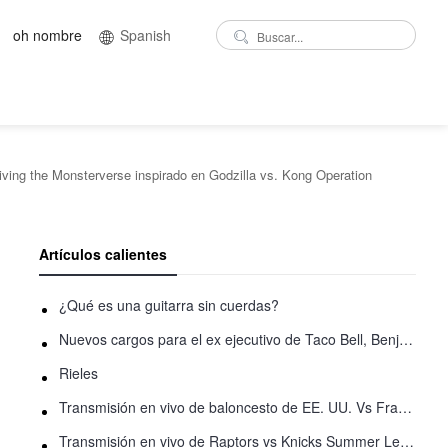
oh nombre
Spanish
ving the Monsterverse inspirado en Godzilla vs. Kong Operation
Artículos calientes
¿Qué es una guitarra sin cuerdas?
Nuevos cargos para el ex ejecutivo de Taco Bell, Benjamin Golden, en una pelea con Uber
Rieles
Transmisión en vivo de baloncesto de EE. UU. Vs Francia: Cómo ver en línea
Transmisión en vivo de Raptors vs Knicks Summer League: Cómo ver