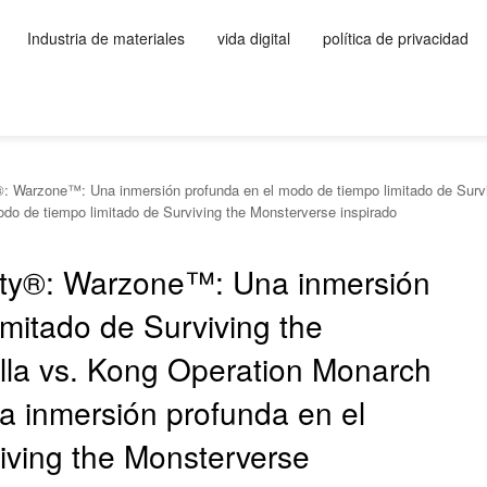
Industria de materiales
vida digital
política de privacidad
: Warzone™: Una inmersión profunda en el modo de tiempo limitado de Survi
o de tiempo limitado de Surviving the Monsterverse inspirado
uty®: Warzone™: Una inmersión
mitado de Surviving the
lla vs. Kong Operation Monarch
a inmersión profunda en el
iving the Monsterverse