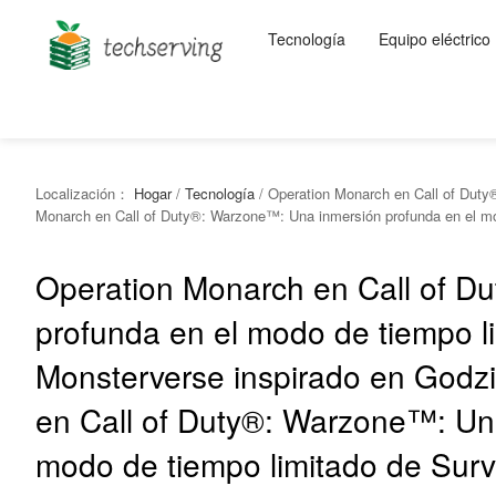
Tecnología
Equipo eléctrico
Localización：
Hogar
/
Tecnología
/
Operation Monarch en Call of Duty®
Monarch en Call of Duty®: Warzone™: Una inmersión profunda en el mod
Operation Monarch en Call of D
profunda en el modo de tiempo li
Monsterverse inspirado en Godzi
en Call of Duty®: Warzone™: Un
modo de tiempo limitado de Surv