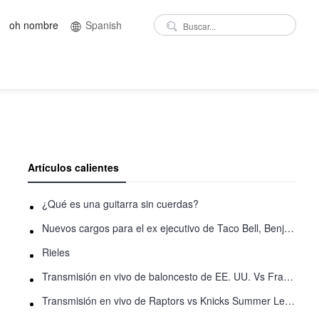
oh nombre
Spanish
Artículos calientes
¿Qué es una guitarra sin cuerdas?
Nuevos cargos para el ex ejecutivo de Taco Bell, Benjamin Golden, en una pelea con Uber
Rieles
Transmisión en vivo de baloncesto de EE. UU. Vs Francia: Cómo ver en línea
Transmisión en vivo de Raptors vs Knicks Summer League: Cómo ver