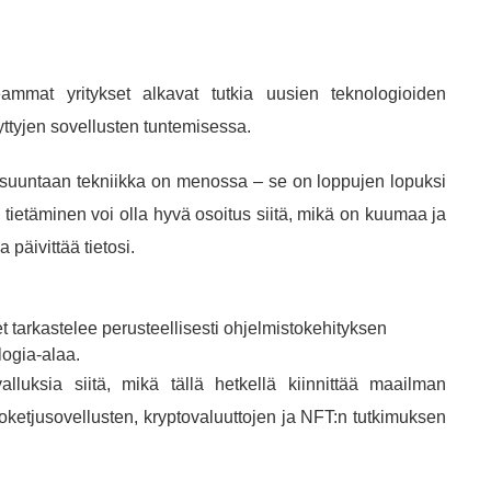
ammat yritykset alkavat tutkia uusien teknologioiden
ttyjen sovellusten tuntemisessa.
n suuntaan tekniikka on menossa – se on loppujen lopuksi
n tietäminen voi olla hyvä osoitus siitä, mikä on kuumaa ja
 päivittää tietosi.
t tarkastelee perusteellisesti ohjelmistokehityksen
logia-alaa.
lluksia siitä, mikä tällä hetkellä kiinnittää maailman
oketjusovellusten, kryptovaluuttojen ja NFT:n tutkimuksen