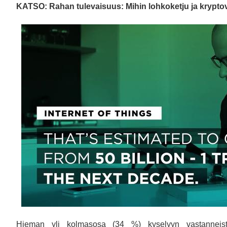
KATSO: Rahan tulevaisuus: Mihin lohkoketju ja kryptov
Hieman yli kolmasosa (34 %) kyselyyn vastanneista ke