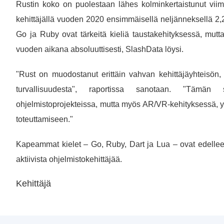
Rustin koko on puolestaan ​​lähes kolminkertaistunut vi
kehittäjällä vuoden 2020 ensimmäisellä neljänneksellä 2
Go ja Ruby ovat tärkeitä kieliä taustakehityksessä, mut
vuoden aikana absoluuttisesti, SlashData löysi.
"Rust on muodostanut erittäin vahvan kehittäjäyhteisön, j
turvallisuudesta", raportissa sanotaan. "Tämä
ohjelmistoprojekteissa, mutta myös AR/VR-kehityksessä, 
toteuttamiseen."
Kapeammat kielet – Go, Ruby, Dart ja Lua – ovat edellee
aktiivista ohjelmistokehittäjää.
Kehittäjä