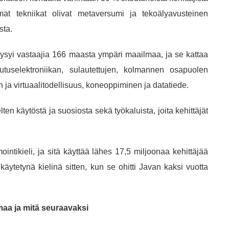
mmat tekniikat olivat metaversumi ja tekoälyavusteinen
sta.
kysyi vastaajia 166 maasta ympäri maailmaa, ja se kattaa
kulutuselektroniikan, sulautettujen, kolmannen osapuolen
n ja virtuaalitodellisuus, koneoppiminen ja datatiede.
ten käytöstä ja suosiosta sekä työkaluista, joita kehittäjät
ntikieli, ja sitä käyttää lähes 17,5 miljoonaa kehittäjää
ytetynä kielinä sitten, kun se ohitti Javan kaksi vuotta
maa ja mitä seuraavaksi