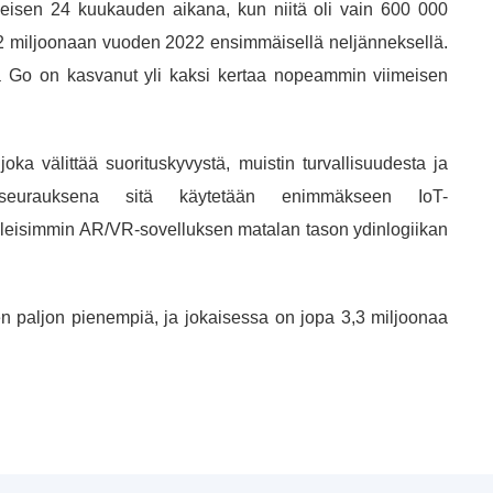
imeisen 24 kuukauden aikana, kun niitä oli vain 600 000
,2 miljoonaan vuoden 2022 ensimmäisellä neljänneksellä.
ta Go on kasvanut yli kaksi kertaa nopeammin viimeisen
oka välittää suorituskyvystä, muistin turvallisuudesta ja
n seurauksena sitä käytetään enimmäkseen IoT-
yleisimmin AR/VR-sovelluksen matalan tason ydinlogiikan
n paljon pienempiä, ja jokaisessa on jopa 3,3 miljoonaa