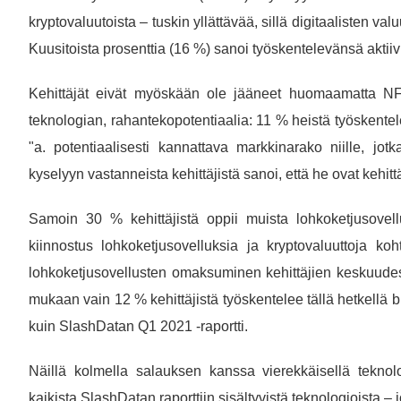
kryptovaluutoista – tuskin yllättävää, sillä digitaalisten v
Kuusitoista prosenttia (16 %) sanoi työskentelevänsä aktiiv
Kehittäjät eivät myöskään ole jääneet huomaamatta NFT:
teknologian, rahantekopotentiaalia: 11 % heistä työskentel
"a. potentiaalisesti kannattava markkinarako niille, jo
kyselyyn vastanneista kehittäjistä sanoi, että he ovat kehi
Samoin 30 % kehittäjistä oppii muista lohkoketjusovellu
kiinnostus lohkoketjusovelluksia ja kryptovaluuttoja koh
lohkoketjusovellusten omaksuminen kehittäjien keskuudes
mukaan vain 12 % kehittäjistä työskentelee tällä hetkellä 
kuin SlashDatan Q1 2021 -raportti.
Näillä kolmella salauksen kanssa vierekkäisellä teknolo
kaikista SlashDatan raporttiin sisältyvistä teknologioista –