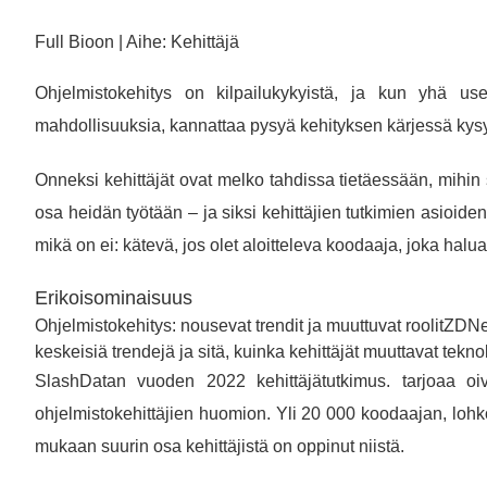
Full Bioon | Aihe: Kehittäjä
Ohjelmistokehitys on kilpailukykyistä, ja kun yhä use
mahdollisuuksia, kannattaa pysyä kehityksen kärjessä kysy
Onneksi kehittäjät ovat melko tahdissa tietäessään, mihi
osa heidän työtään – ja siksi kehittäjien tutkimien asioide
mikä on ei: kätevä, jos olet aloitteleva koodaaja, joka haluaa
Erikoisominaisuus
Ohjelmistokehitys: nousevat trendit ja muuttuvat roolitZDNe
keskeisiä trendejä ja sitä, kuinka kehittäjät muuttavat tekno
SlashDatan vuoden 2022 kehittäjätutkimus. tarjoaa oiva
ohjelmistokehittäjien huomion. Yli 20 000 koodaajan, lohk
mukaan suurin osa kehittäjistä on oppinut niistä.