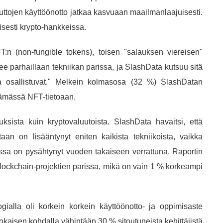
aluuttojen käyttöönotto jatkaa kasvuaan maailmanlaajuisesti.
isesti krypto-hankkeissa.
n (non-fungible tokens), toisen "salauksen viereisen"
ee parhaillaan tekniikan parissa, ja SlashData kutsuu sitä
tka osallistuvat." Melkein kolmasosa (32 %) SlashDatan
ttämässä NFT-tietoaan.
ksista kuin kryptovaluutoista. SlashData havaitsi, että
taan on lisääntynyt eniten kaikista tekniikoista, vaikka
sa on pysähtynyt vuoden takaiseen verrattuna. Raportin
blockchain-projektien parissa, mikä on vain 1 % korkeampi
gialla oli korkein korkein käyttöönotto- ja oppimisaste
 jokaisen kohdalla vähintään 30 % sitoutuneista kehittäjistä