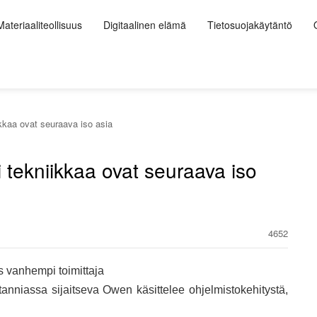
Materiaaliteollisuus
Digitaalinen elämä
Tietosuojakäytäntö
ikkaa ovat seuraava iso asia
i tekniikkaa ovat seuraava iso
4652
 vanhempi toimittaja
nniassa sijaitseva Owen käsittelee ohjelmistokehitystä,