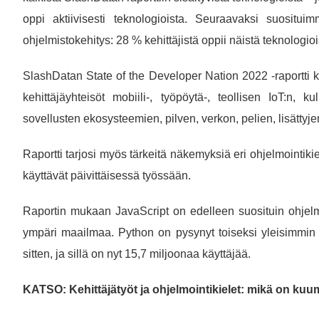
oppi aktiivisesti teknologioista. Seuraavaksi suositui
ohjelmistokehitys: 28 % kehittäjistä oppii näistä teknologioi
SlashDatan State of the Developer Nation 2022 -raportti 
kehittäjäyhteisöt mobiili-, työpöytä-, teollisen IoT:n, 
sovellusten ekosysteemien, pilven, verkon, pelien, lisättyje
Raportti tarjosi myös tärkeitä näkemyksiä eri ohjelmointikiel
käyttävät päivittäisessä työssään.
Raportin mukaan JavaScript on edelleen suosituin ohjelmoi
ympäri maailmaa. Python on pysynyt toiseksi yleisimmin kä
sitten, ja sillä on nyt 15,7 miljoonaa käyttäjää.
KATSO: Kehittäjätyöt ja ohjelmointikielet: mikä on kuu