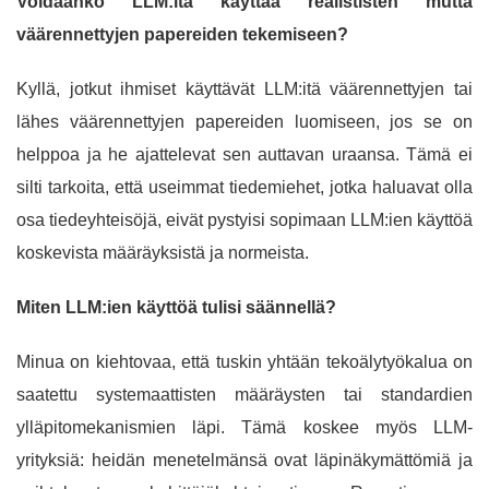
Voidaanko LLM:itä käyttää realististen mutta
väärennettyjen papereiden tekemiseen?
Kyllä, jotkut ihmiset käyttävät LLM:itä väärennettyjen tai
lähes väärennettyjen papereiden luomiseen, jos se on
helppoa ja he ajattelevat sen auttavan uraansa. Tämä ei
silti tarkoita, että useimmat tiedemiehet, jotka haluavat olla
osa tiedeyhteisöjä, eivät pystyisi sopimaan LLM:ien käyttöä
koskevista määräyksistä ja normeista.
Miten LLM:ien käyttöä tulisi säännellä?
Minua on kiehtovaa, että tuskin yhtään tekoälytyökalua on
saatettu systemaattisten määräysten tai standardien
ylläpitomekanismien läpi. Tämä koskee myös LLM-
yrityksiä: heidän menetelmänsä ovat läpinäkymättömiä ja