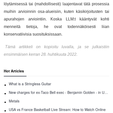
löytämisessä tai (mahdollisesti) laajentavat tätä prosessia
muihin arvioinnin osa-alueisiin, kuten käsikirjoitusten tai
apurahojen arviointiin. Koska LLM:t kääntyvät kohti
menneitä tietoja, he ovat todennäköisesti liian
konservatiivisia suosituksissaan.
Tämä artikkeli on kopioitu luvalla, ja se julkaistiin
ensimmäisen kerran 28. huhtikuuta 2022.
Hot Articles
What is a Stringless Guitar
New charges for ex-Taco Bell exec - Benjamin Golden - in Uber fracas
Metals
USA vs France Basketball Live Stream: How to Watch Online