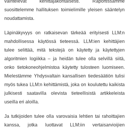
vaihtelevat kehittäjäkohtaisesti. Raportissamme
suosittelemme hallituksen toimielimille yleisen sääntelyn
noudattamista.
Läpinäkyvyys on ratkaisevan tärkeää erityisesti LLM:n
mahdollisessa käytössä tieteessä. LLM:ien kehittäjien
tulee selittää, mitä tekstejä on käytetty ja käytettyjen
algoritmien logiikka – ja heidän tulee olla selvillä siitä,
onko tietokoneohjelmistoa käytetty tulosteen luomiseen.
Mielestämme Yhdysvaltain kansallisen tiedesäätiön tulisi
myös tukea LLM:n kehittämistä, joka on koulutettu kaikista
julkisesti saatavilla olevista tieteellisistä artikkeleista
useilla eri aloilla.
Ja tutkijoiden tulee olla varovaisia ​​lehtien tai rahoittajien
kanssa, jotka luottavat LLM:iin vertaisarvioijien