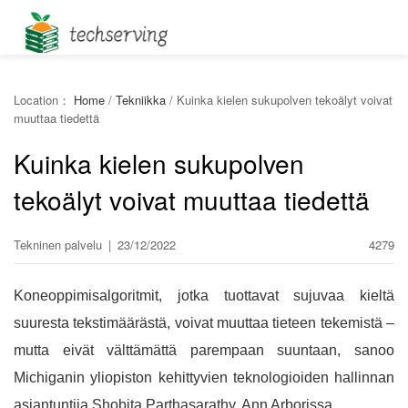
Location：
Home
/
Tekniikka
/
Kuinka kielen sukupolven tekoälyt voivat
muuttaa tiedettä
Kuinka kielen sukupolven
tekoälyt voivat muuttaa tiedettä
Tekninen palvelu
|
23/12/2022
4279
Koneoppimisalgoritmit, jotka tuottavat sujuvaa kieltä
suuresta tekstimäärästä, voivat muuttaa tieteen tekemistä –
mutta eivät välttämättä parempaan suuntaan, sanoo
Michiganin yliopiston kehittyvien teknologioiden hallinnan
asiantuntija Shobita Parthasarathy. Ann Arborissa.