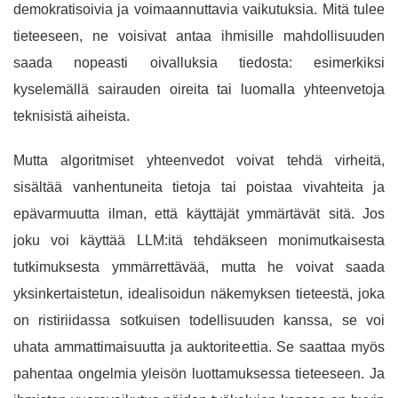
demokratisoivia ja voimaannuttavia vaikutuksia. Mitä tulee
tieteeseen, ne voisivat antaa ihmisille mahdollisuuden
saada nopeasti oivalluksia tiedosta: esimerkiksi
kyselemällä sairauden oireita tai luomalla yhteenvetoja
teknisistä aiheista.
Mutta algoritmiset yhteenvedot voivat tehdä virheitä,
sisältää vanhentuneita tietoja tai poistaa vivahteita ja
epävarmuutta ilman, että käyttäjät ymmärtävät sitä. Jos
joku voi käyttää LLM:itä tehdäkseen monimutkaisesta
tutkimuksesta ymmärrettävää, mutta he voivat saada
yksinkertaistetun, idealisoidun näkemyksen tieteestä, joka
on ristiriidassa sotkuisen todellisuuden kanssa, se voi
uhata ammattimaisuutta ja auktoriteettia. Se saattaa myös
pahentaa ongelmia yleisön luottamuksessa tieteeseen. Ja