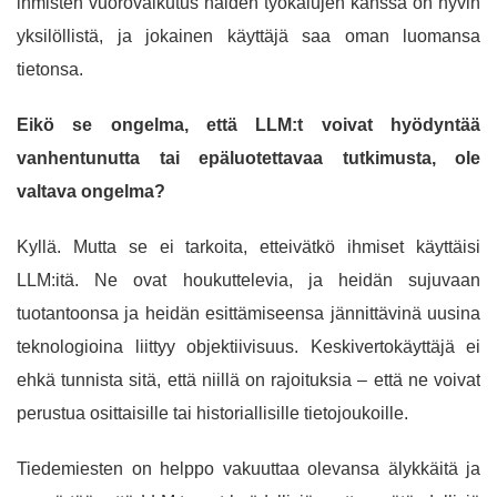
ihmisten vuorovaikutus näiden työkalujen kanssa on hyvin
yksilöllistä, ja jokainen käyttäjä saa oman luomansa
tietonsa.
Eikö se ongelma, että LLM:t voivat hyödyntää
vanhentunutta tai epäluotettavaa tutkimusta, ole
valtava ongelma?
Kyllä. Mutta se ei tarkoita, etteivätkö ihmiset käyttäisi
LLM:itä. Ne ovat houkuttelevia, ja heidän sujuvaan
tuotantoonsa ja heidän esittämiseensa jännittävinä uusina
teknologioina liittyy objektiivisuus. Keskivertokäyttäjä ei
ehkä tunnista sitä, että niillä on rajoituksia – että ne voivat
perustua osittaisille tai historiallisille tietojoukoille.
Tiedemiesten on helppo vakuuttaa olevansa älykkäitä ja