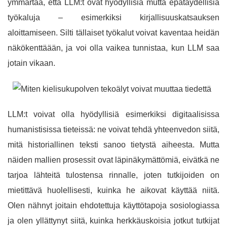
ymmärtää, että LLM:t ovat hyödyllisiä mutta epätäydellisiä
työkaluja – esimerkiksi kirjallisuuskatsauksen
aloittamiseen. Silti tällaiset työkalut voivat kaventaa heidän
näkökenttäään, ja voi olla vaikea tunnistaa, kun LLM saa
jotain vikaan.
LLM:t voivat olla hyödyllisiä esimerkiksi digitaalisissa
humanistisissa tieteissä: ne voivat tehdä yhteenvedon siitä,
mitä historiallinen teksti sanoo tietystä aiheesta. Mutta
näiden mallien prosessit ovat läpinäkymättömiä, eivätkä ne
tarjoa lähteitä tulostensa rinnalle, joten tutkijoiden on
mietittävä huolellisesti, kuinka he aikovat käyttää niitä.
Olen nähnyt joitain ehdotettuja käyttötapoja sosiologiassa
ja olen yllättynyt siitä, kuinka herkkäuskoisia jotkut tutkijat