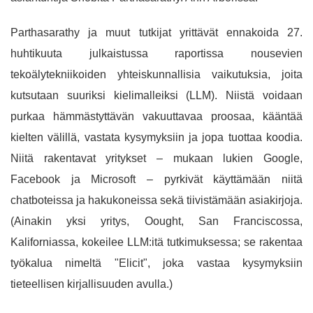
Parthasarathy ja muut tutkijat yrittävät ennakoida 27.
huhtikuuta julkaistussa raportissa nousevien
tekoälytekniikoiden yhteiskunnallisia vaikutuksia, joita
kutsutaan suuriksi kielimalleiksi (LLM). Niistä voidaan
purkaa hämmästyttävän vakuuttavaa proosaa, kääntää
kielten välillä, vastata kysymyksiin ja jopa tuottaa koodia.
Niitä rakentavat yritykset – mukaan lukien Google,
Facebook ja Microsoft – pyrkivät käyttämään niitä
chatboteissa ja hakukoneissa sekä tiivistämään asiakirjoja.
(Ainakin yksi yritys, Oought, San Franciscossa,
Kaliforniassa, kokeilee LLM:itä tutkimuksessa; se rakentaa
työkalua nimeltä "Elicit", joka vastaa kysymyksiin
tieteellisen kirjallisuuden avulla.)