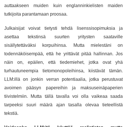
auttaakseen muiden kuin englanninkielisten maiden
tutkijoita parantamaan proosaa.
Julkaisijat voivat tietysti tehdä lisenssisopimuksia ja
asettaa tekstinsä suurten yritysten saataville
sisällytettäväksi korpuihinsa. Mutta mielestäni on
todennäköisempää, että he yrittävät pitää hallinnan. Jos
näin on, epäilen, että tiedemiehet, jotka ovat yhä
turhautuneempia tietomonopoleihinsa, kiistävät tämän.
LLM:illä on jonkin verran potentiaalia, jotka perustuvat
avoimen pääsyn papereihin ja maksuseinäpaperien
tiivistelmiin. Mutta tällä tavalla voi olla vaikeaa saada
tarpeeksi suuri määrä ajan tasalla olevaa tieteellistä
tekstiä.