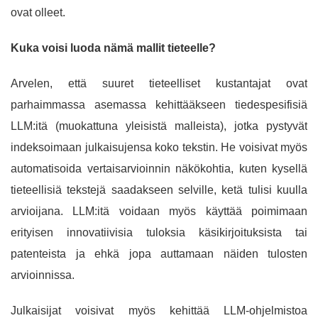
ovat olleet.
Kuka voisi luoda nämä mallit tieteelle?
Arvelen, että suuret tieteelliset kustantajat ovat
parhaimmassa asemassa kehittääkseen tiedespesifisiä
LLM:itä (muokattuna yleisistä malleista), jotka pystyvät
indeksoimaan julkaisujensa koko tekstin. He voisivat myös
automatisoida vertaisarvioinnin näkökohtia, kuten kysellä
tieteellisiä tekstejä saadakseen selville, ketä tulisi kuulla
arvioijana. LLM:itä voidaan myös käyttää poimimaan
erityisen innovatiivisia tuloksia käsikirjoituksista tai
patenteista ja ehkä jopa auttamaan näiden tulosten
arvioinnissa.
Julkaisijat voisivat myös kehittää LLM-ohjelmistoa