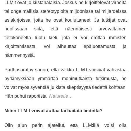
LLM:t ovat jo kiistanalaisia. Joskus he kirjoittelevat virheitä
tai ongelmallisia stereotypioita miljoonissa tai miljardeissa
asiakirjoissa, joita he ovat kouluttaneet. Ja tutkijat ovat
huolissaan siitä, että näennäisesti arvovaltainen
tietokoneella luotu kieli, jota ei voi erottaa ihmisten
kirjoittamisesta, voi aiheuttaa epäluottamusta ja
hämmennystä.
Parthasarathy sanoo, että vaikka LLM:t voisivat vahvistaa
pyrkimyksiään ymmärtää monimutkaista tutkimusta, he
voivat myös syventää julkista skeptisyyttä tiedettä kohtaan.
Hän puhui raportista
Naturelle
.
Miten LLM:t voivat auttaa tai haitata tiedettä?
Olin alun perin ajatellut, että LLM:illä voisi olla