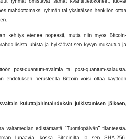
uut ryhmät omistavat samat kvanttitietokoneet, luovat
es mahdottomaksi ryhmän tai yksittäisen henkilön ottaa
sen.
an kehitys etenee nopeasti, mutta niin myös Bitcoin-
ahdollisista uhista ja hylkäävät sen kyvyn mukautua ja
ttöön post-quantum-avaimia tai post-quantum-salausta.
 ehdotuksen perusteella Bitcoin voisi ottaa käyttöön
altain kuluttajahintaindeksin julkistamisen jälkeen,
na valtamedian edistämästä "Tuomiopäivän" tilanteesta.
ähemmän lupaavia, koska Bitcoinilta ja sen SHA-256-