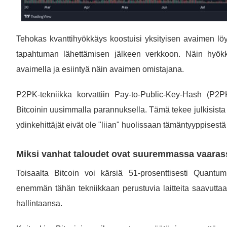
Tehokas kvanttihyökkäys koostuisi yksityisen avaimen löyt
tapahtuman lähettämisen jälkeen verkkoon. Näin hyökkää
avaimella ja esiintyä näin avaimen omistajana.
P2PK-tekniikka korvattiin Pay-to-Public-Key-Hash (P2PKH
Bitcoinin uusimmalla parannuksella. Tämä tekee julkisista 
ydinkehittäjät eivät ole "liian" huolissaan tämäntyyppisest
Miksi vanhat taloudet ovat suuremmassa vaarass
Toisaalta Bitcoin voi kärsiä 51-prosenttisesti Quant
enemmän tähän tekniikkaan perustuvia laitteita saavuttaa
hallintaansa.