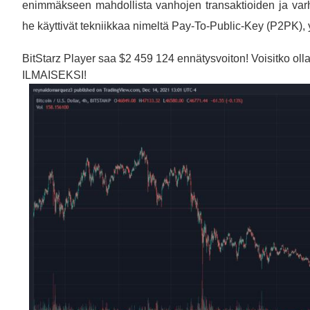
enimmäkseen mahdollista vanhojen transaktioiden ja var
he käyttivät tekniikkaa nimeltä Pay-To-Public-Key (P2PK)
BitStarz Player saa $2 459 124 ennätysvoiton! Voisitko ol
ILMAISEKSI!