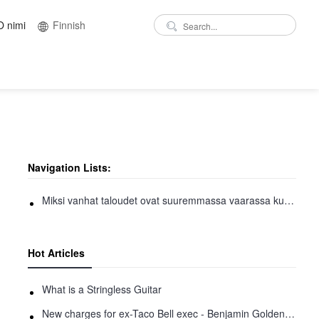
O nimi
Finnish
Navigation Lists:
Miksi vanhat taloudet ovat suuremmassa vaarassa kuin kvanttitietokoneiden Bitcoin
Hot Articles
What is a Stringless Guitar
New charges for ex-Taco Bell exec - Benjamin Golden - in Uber fracas