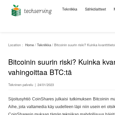
Tekniikka
Sähkölaitteet
Location：
Home
/
Tekniikka
/
Bitcoinin suurin riski? Kuinka kvanttitiet
Bitcoinin suurin riski? Kuinka kva
vahingoittaa BTC:tä
Tekninen palvelu
|
24/01/2023
Sijoitusyhtiö CoinShares julkaisi tutkimuksen Bitcoinin 
Aihe, jota valtamedia käy uudelleen läpi niin usein eri o
CoinSharesin mukaan tämän tekniikan mahdollisuus häirit