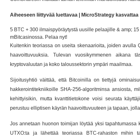
Aiheeseen liittyvää luettavaa | MicroStrategy kasvattaa 
5 BTC + 300 ilmaispyöräytystä uusille pelaajille & amp; 1
mBitcasinossa. Pelaa nyt!
Kuitenkin teoriassa on useita skenaarioita, joiden avulla 
haavoittuvuuksia. Tulevan vuosikymmenen aikana täst
kryptovaluutan ja koko taloussektorin ympäri maailmaa.
Sijoitusyhtiö väittää, että Bitcoinilla on tiettyjä ominais
hakkerointitekniikoille SHA-256-algoritminsa ansiosta, m
kehittyisikin, mutta kvanttitietokone voisi seurata käytt
perustuu elliptisen käyrän haavoittuvuuteen ja tapaan, jolla 
Jos annetaan huonon toimijan löytää yksi tapahtumassa käy
UTXO:ta ja lähettää teoriassa BTC-rahaston mihin t