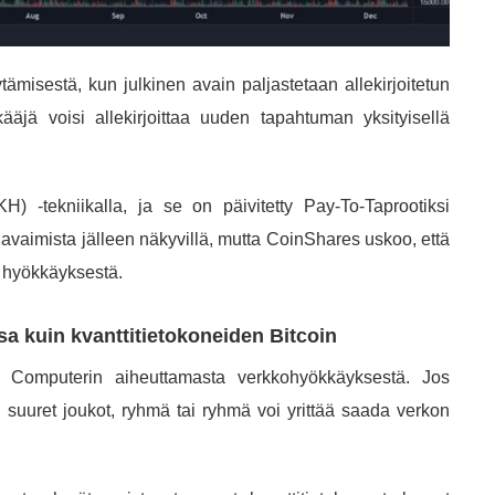
ämisestä, kun julkinen avain paljastetaan allekirjoitetun
jä voisi allekirjoittaa uuden tapahtuman yksityisellä
) -tekniikalla, ja se on päivitetty Pay-To-Taprootiksi
avaimista jälleen näkyvillä, mutta CoinShares uskoo, että
ä hyökkäyksestä.
a kuin kvanttitietokoneiden Bitcoin
um Computerin aiheuttamasta verkkohyökkäyksestä. Jos
 suuret joukot, ryhmä tai ryhmä voi yrittää saada verkon