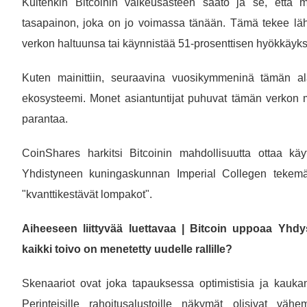
Kuitenkin Bitcoinin vaikeusasteen säätö ja se, että m
tasapainon, joka on jo voimassa tänään. Tämä tekee läh
verkon haltuunsa tai käynnistää 51-prosenttisen hyökkäyk
Kuten mainittiin, seuraavina vuosikymmeninä tämän al
ekosysteemi. Monet asiantuntijat puhuvat tämän verkon m
parantaa.
CoinShares harkitsi Bitcoinin mahdollisuutta ottaa käy
Yhdistyneen kuningaskunnan Imperial Collegen tekemän
"kvanttikestävät lompakot".
Aiheeseen liittyvää luettavaa | Bitcoin uppoaa Yhdysv
kaikki toivo on menetetty uudelle rallille?
Skenaariot ovat joka tapauksessa optimistisia ja kauka
Perinteisille rahoitusalustoille näkymät olisivat v