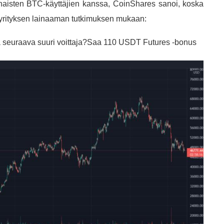
haisten BTC-käyttäjien kanssa, CoinShares sanoi, koska
, yrityksen lainaaman tutkimuksen mukaan:
la seuraava suuri voittaja?Saa 110 USDT Futures -bonus