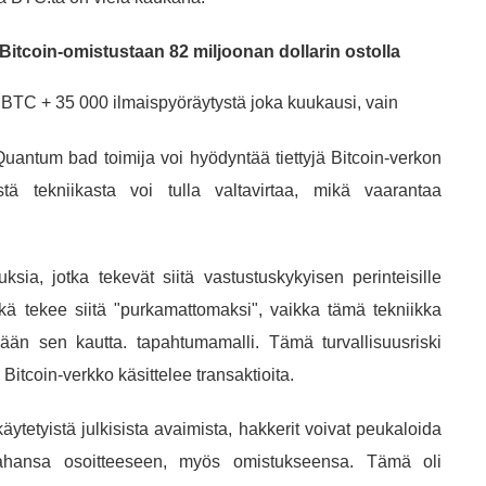
Bitcoin-omistustaan ​​82 miljoonan dollarin ostolla
5 BTC + 35 000 ilmaispyöräytystä joka kuukausi, vain
Quantum bad toimija voi hyödyntää tiettyjä Bitcoin-verkon
ä tekniikasta voi tulla valtavirtaa, mikä vaarantaa
uuksia, jotka tekevät siitä vastustuskykyisen perinteisille
ikä tekee siitä "purkamattomaksi", vaikka tämä tekniikka
äjiään sen kautta. tapahtumamalli. Tämä turvallisuusriski
Bitcoin-verkko käsittelee transaktioita.
tetyistä julkisista avaimista, hakkerit voivat peukaloida
ahansa osoitteeseen, myös omistukseensa. Tämä oli