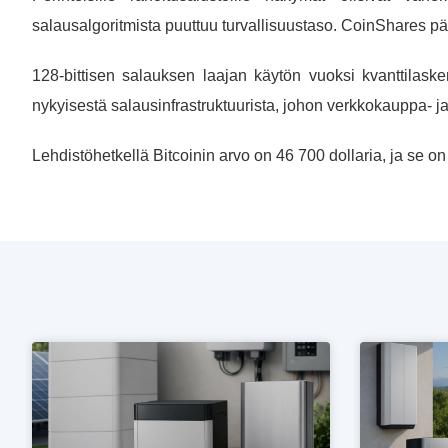
salausalgoritmista puuttuu turvallisuustaso. CoinShares pää
128-bittisen salauksen laajan käytön vuoksi kvanttilas
nykyisestä salausinfrastruktuurista, johon verkkokauppa- ja 
Lehdistöhetkellä Bitcoinin arvo on 46 700 dollaria, ja se on