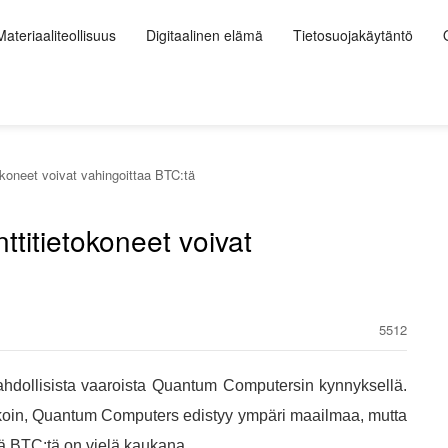
Materiaaliteollisuus
Digitaalinen elämä
Tietosuojakäytäntö
okoneet voivat vahingoittaa BTC:tä
nttitietokoneet voivat
5512
mahdollisista vaaroista Quantum Computersin kynnyksellä.
tsikoin, Quantum Computers edistyy ympäri maailmaa, mutta
ä BTC:tä on vielä kaukana.