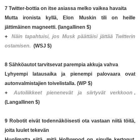
7 Twitter-bottia on itse asiassa melko vaikea havaita
Mutta ironista kyllä, Elon Muskin tili on heille
jättimäinen magneetti. (langallinen $)
+
Näin tapahtuisi, jos Musk päättäisi jättää Twitterin
ostamisen.
(WSJ $)
8 Sähköautot tarvitsevat parempia akkuja vahva
Lyhyempi latausaika ja pienempi palovaara ovat
autonvalmistajien toivelistalla. (WP $)
+
Autoliikkeet pienenevät ja siirtyvät verkkoon
.
(Langallinen $)
9 Robotit eivät todennäköisesti ota vastaan ​​niitä töitä,
joita luulet tekevän
Huolimatta siitä, mitä Hollywood on sinulle kertonut.