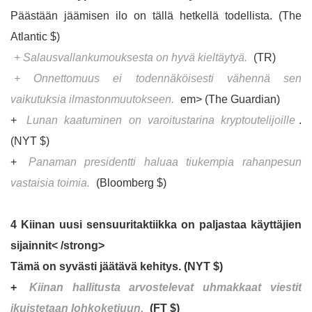
Päästään jäämisen ilo on tällä hetkellä todellista. (The
Atlantic $)
+ Salausvallankumouksesta on hyvä kieltäytyä.
(TR)
+ Onnettomuus ei todennäköisesti vähennä sen
vaikutuksia ilmastonmuutokseen.
em> (The Guardian)
+
Lunan kaatuminen on varoitustarina kryptoutelijoille
.
(NYT $)
+
Panaman presidentti haluaa tiukempia rahanpesun
vastaisia ​​toimia.
(Bloomberg $)
4 Kiinan uusi sensuuritaktiikka on paljastaa käyttäjien
sijainnit< /strong>
Tämä on syvästi jäätävä kehitys. (NYT $)
+
Kiinan hallitusta arvostelevat uhmakkaat viestit
ikuistetaan lohkoketjuun.
(FT $)