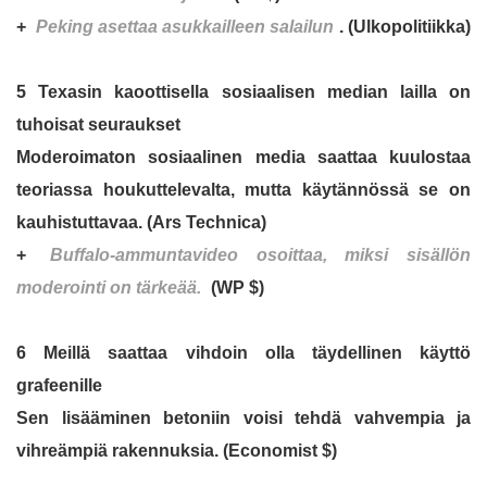
+
Peking asettaa asukkailleen salailun
. (Ulkopolitiikka)
5 Texasin kaoottisella sosiaalisen median lailla on
tuhoisat seuraukset
Moderoimaton sosiaalinen media saattaa kuulostaa
teoriassa houkuttelevalta, mutta käytännössä se on
kauhistuttavaa. (Ars Technica)
+
Buffalo-ammuntavideo osoittaa, miksi sisällön
moderointi on tärkeää.
(WP $)
6 Meillä saattaa vihdoin olla täydellinen käyttö
grafeenille
Sen lisääminen betoniin voisi tehdä vahvempia ja
vihreämpiä rakennuksia. (Economist $)