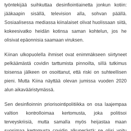
työntekijää suihkuttaa desinfiointiainetta jonkun kotiin:
jääkaapin sisällä, television alla, sohvan päällä.
Sosiaalisessa mediassa kiinalaiset olivat huolissaan siitä,
kokeesivatko heidän kotinsa saman kohtelun, jos he
olisivat epäonnisia saamaan viruksen.
Kiinan ulkopuolella ihmiset ovat enimmäkseen siirtyneet
pelkäämästä covidin tarttumista pinnoilta, sillä tutkimus
toisensa jälkeen on osoittanut, että riski on suhteellisen
pieni. Mutta Kiina näyttää olevan jumissa vuoden 2020
alun aikavääristymässä.
Sen desinfioinnin priorisointipolitiikka on osa laajempaa
valtion kontrolloimaa kertomusta, joka politisoi
terveyskriisiä, mutta samalla myös heijastaa maan
suosimaa kertomusta covidin alkuperästä: se olisi voitu