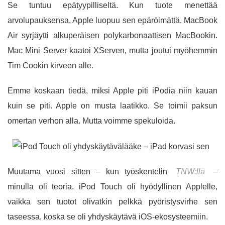
Se tuntuu epätyypilliseltä. Kun tuote menettää
arvolupauksensa, Apple luopuu sen epäröimättä. MacBook
Air syrjäytti alkuperäisen polykarbonaattisen MacBookin.
Mac Mini Server kaatoi XServen, mutta joutui myöhemmin
Tim Cookin kirveen alle.
Emme koskaan tiedä, miksi Apple piti iPodia niin kauan
kuin se piti. Apple on musta laatikko. Se toimii paksun
omertan verhon alla. Mutta voimme spekuloida.
Muutama vuosi sitten – kun työskentelin
TNW:llä
–
minulla oli teoria. iPod Touch oli hyödyllinen Applelle,
vaikka sen tuotot olivatkin pelkkä pyöristysvirhe sen
taseessa, koska se oli yhdyskäytävä iOS-ekosysteemiin.