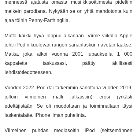
mennessä ajatusta omasta musiikkisoittimesta pidettiin
melkein parodiana. Nykyään se on yhtä mahdotonta kuin
ajaa töihin Penny-Farthingilla.
Mutta kaikki hyvä loppuu aikanaan. Viime viikolla Apple
johti iPodin kuolevan rungon sananlaskun navetan taakse.
Matka, joka alkoi vuonna 2001 lupauksella 1 000
kappaletta taskussasi, päättyi äkillisesti
lehdistötiedotteeseen.
Vuoden 2022 iPod (tai tarkemmin sanottuna vuoden 2019,
jolloin viimeinen malli julkaistiin) erosi jyrkästi
edeltäjistään. Se oli muodoltaan ja toiminnaltaan täysi
laskentalaite. iPhone ilman puhelinta.
Viimeinen puhdas mediasoitin iPod (seitsemännen