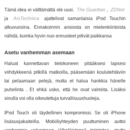
Tämä idea ei välttämättä ole uusi.
The Guardian
,
ZDNet
ja
ArsTechnica
ajattelivat samanlaisia ​​iPod Touchin
alkuvuosina. Ennakoinnin ansiosta on mielenkiintoista
nähdä, kuinka hyvin nuo ennusteet pitivät paikkansa
Asetu vanhemman asemaan
Haluat kannettavan tietokoneen pitääksesi lapsesi
viihdykkeenä pitkillä matkoilla, pääsemään koulutehtäviin
tai pelaamaan pelejä, mutta et halua hankkia hänelle
puhelinta . Et ehkä usko, että he ovat valmiita. Lisäksi
sinulla voi olla oikeutettuja turvallisuushuoleja.
IPod Touch oli täydellinen kompromissi. Se oli iPhone
lisäsuojakaiteilla. Mobiiliyhteyden puuttuminen auttoi