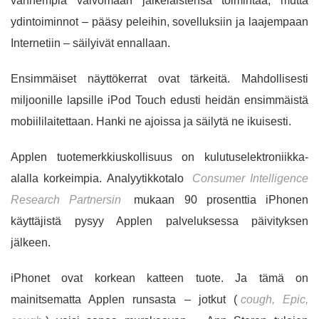
vanhempia valvomaan jälkeläistensä toimintaa, mutta
ydintoiminnot – pääsy peleihin, sovelluksiin ja laajempaan
Internetiin – säilyivät ennallaan.
Ensimmäiset näyttökerrat ovat tärkeitä. Mahdollisesti
miljoonille lapsille iPod Touch edusti heidän ensimmäistä
mobiililaitettaan. Hanki ne ajoissa ja säilytä ne ikuisesti.
Applen tuotemerkkiuskollisuus on kulutuselektroniikka-
alalla korkeimpia. Analyytikkotalo
Consumer Intelligence
Research Partnersin
mukaan 90 prosenttia iPhonen
käyttäjistä pysyy Applen palveluksessa päivityksen
jälkeen.
iPhonet ovat korkean katteen tuote. Ja tämä on
mainitsematta Applen runsasta – jotkut (
cough, Epic,