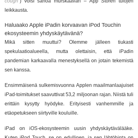
cough
) voisi sanoa murskaavan – App Storen tulojen
leikkausta.
Haluaako Apple iPadin korvaavan iPod Touchin
ekosysteemin yhdyskäytävänä?
Mikä sitten muuttui? Olemme jälleen tiukasti
spekulaatioalueella, mutta olettaisin, että iPadin
pandemian karkaavalla menestyksellä on jotain tekemistä
sen kanssa.
Ensimmäisenä sulkemisvuonna Applen maailmanlaajuiset
iPad-toimitukset saavuttivat 53,2 miljoonan rajan. Niistä tuli
erittäin kysytty hyödyke. Erityisesti vanhemmille ja
etäopetukseen siirtyville kouluille.
iPad on iOS-ekosysteemin uusin yhdyskäytävälääke.
Kuten iPod Touch, se on edullinen, ja sen lähtöhinta on