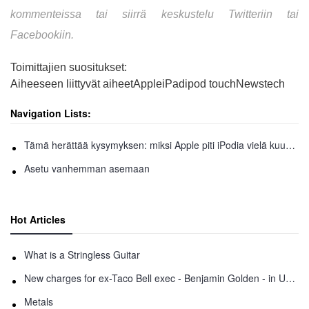
kommenteissa tai siirrä keskustelu Twitteriin tai
Facebookiin.
Toimittajien suositukset:
Aiheeseen liittyvät aiheetAppleiPadipod touchNewstech
Navigation Lists:
Tämä herättää kysymyksen: miksi Apple piti iPodia vielä kuusi vuotta?
Asetu vanhemman asemaan
Hot Articles
What is a Stringless Guitar
New charges for ex-Taco Bell exec - Benjamin Golden - in Uber fracas
Metals