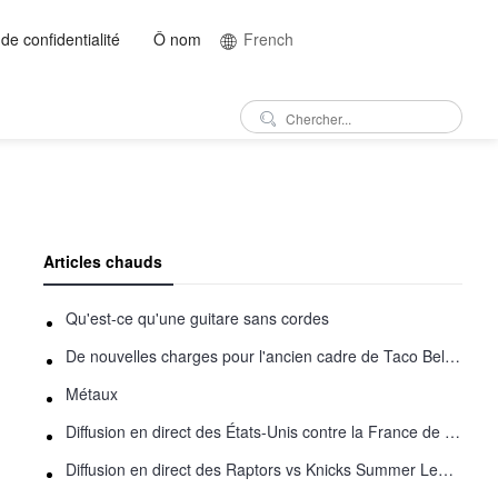
 de confidentialité
Ô nom
French
Articles chauds
Qu'est-ce qu'une guitare sans cordes
De nouvelles charges pour l'ancien cadre de Taco Bell - Benjamin Golden - dans Uber fracas
Métaux
Diffusion en direct des États-Unis contre la France de basket-ball : comment regarder en ligne
Diffusion en direct des Raptors vs Knicks Summer League: comment regarder