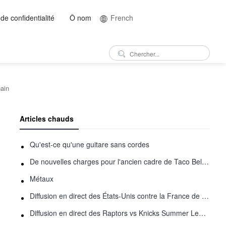
 de confidentialité
Ô nom
French
hain
Articles chauds
Qu'est-ce qu'une guitare sans cordes
De nouvelles charges pour l'ancien cadre de Taco Bell - Benjamin Golden - dans Uber fracas
Métaux
Diffusion en direct des États-Unis contre la France de basket-ball : comment regarder en ligne
Diffusion en direct des Raptors vs Knicks Summer League: comment regarder