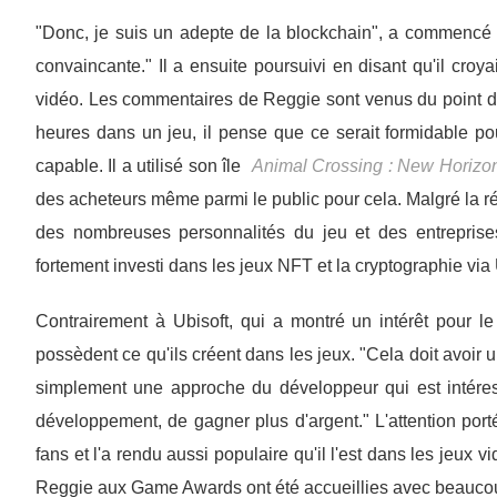
"Donc, je suis un adepte de la blockchain", a commencé 
convaincante." Il a ensuite poursuivi en disant qu'il cro
vidéo. Les commentaires de Reggie sont venus du point d
heures dans un jeu, il pense que ce serait formidable pour
capable. Il a utilisé son île
Animal Crossing : New Horizo
des acheteurs même parmi le public pour cela. Malgré la réa
des nombreuses personnalités du jeu et des entreprises
fortement investi dans les jeux NFT et la cryptographie via
Contrairement à Ubisoft, qui a montré un intérêt pour le
possèdent ce qu'ils créent dans les jeux. "Cela doit avoir u
simplement une approche du développeur qui est intéres
développement, de gagner plus d'argent." L'attention por
fans et l'a rendu aussi populaire qu'il l'est dans les jeux 
Reggie aux Game Awards ont été accueillies avec beauco