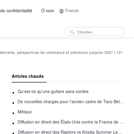
 de confidentialité
Ô nom
French
bricants, perspectives de croissance et prévisions jusqu'en 2027 | 131
Articles chauds
Qu'est-ce qu'une guitare sans cordes
De nouvelles charges pour l'ancien cadre de Taco Bell - Benjamin Golden - dans Uber fracas
Métaux
Diffusion en direct des États-Unis contre la France de basket-ball : comment regarder en ligne
Diffusion en direct des Raptors vs Knicks Summer League: comment regarder