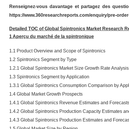
Renseignez-vous davantage et partagez des questions
https://www.360researchreports.com/enquiry/pre-orde
Detailed TOC of Global Spintronics Market Research R
1 Aperçu du marché de la spintronique
1.1 Product Overview and Scope of Spintronics
1.2 Spintronics Segment by Type
1.2.1 Global Spintronics Market Size Growth Rate Analys
1.3 Spintronics Segment by Application
1.3.1 Global Spintronics Consumption Comparison by Appl
1.4 Global Market Growth Prospects
1.4.1 Global Spintronics Revenue Estimates and Forecast
1.4.2 Global Spintronics Production Capacity Estimates a
1.4.3 Global Spintronics Production Estimates and Foreca
1.5 Global Market Size by Region