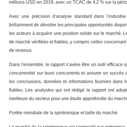
millions USD en 2019, avec un TCAC de 4,2 % sur la péri
Avec une précision d'analyse standard dans l'industrie
brillamment de dévoiler les principales opportunités dispo
les acteurs à acquérir une position solide sur le marché. 
de marché vérifiées et fiables, y compris celles concernant
de revenus.
Dans l'ensemble, le rapport s'avère être un outil efficace 
concurrentiel sur leurs concurrents et assurer un succès 
les conclusions, données et informations fournies dans le
fiables. Les analystes qui ont rédigé le rapport ont ado
meilleure du secteur pour une étude approfondie du marché
Portée mondiale de la spintronique et taille du marché
Le marché de la spintronique est segmenté par entreprise, r