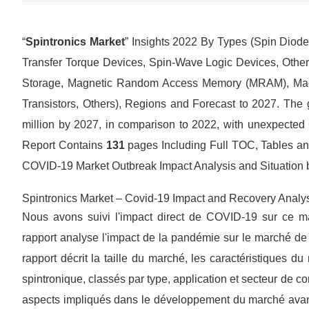
“
Spintronics Market
” Insights 2022 By Types (Spin Diodes,
Transfer Torque Devices, Spin-Wave Logic Devices, Others),
Storage, Magnetic Random Access Memory (MRAM), Magn
Transistors, Others), Regions and Forecast to 2027. The g
million by 2027, in comparison to 2022, with unexpected 
Report Contains
131
pages Including Full TOC, Tables and
COVID-19 Market Outbreak Impact Analysis and Situation 
Spintronics Market – Covid-19 Impact and Recovery Analys
Nous avons suivi l'impact direct de COVID-19 sur ce marc
rapport analyse l'impact de la pandémie sur le marché de 
rapport décrit la taille du marché, les caractéristiques d
spintronique, classés par type, application et secteur de c
aspects impliqués dans le développement du marché avan