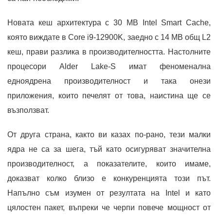
Новата кеш архитектура с 30 MB Intel Smart Cache,
която виждате в Core i9-12900K, заедно с 14 MB общ L2
кеш, прави разлика в производителността. Настолните
процесори Alder Lake-S имат феноменална
едноядрена производителност и така онези
приложения, които печелят от това, наистина ще се
възползват.
От друга страна, както ви казах по-рано, тези малки
ядра не са за шега, тъй като осигуряват значителна
производителност, а показателите, които имаме,
доказват колко близо е конкуренцията този път.
Напълно съм изумен от резултата на Intel и като
цялостен пакет, въпреки че черпи повече мощност от