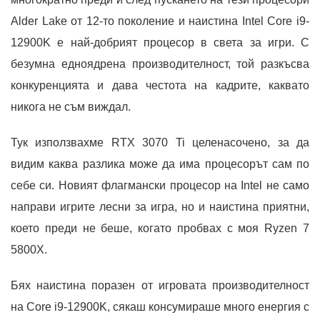
Alder Lake от 12-то поколение и наистина Intel Core i9-
12900K е най-добрият процесор в света за игри. С
безумна едноядрена производителност, той разкъсва
конкуренцията и дава честота на кадрите, каквато
никога не съм виждал.
Тук използвахме RTX 3070 Ti целенасочено, за да
видим каква разлика може да има процесорът сам по
себе си. Новият флагмански процесор на Intel не само
направи игрите лесни за игра, но и наистина приятни,
което преди не беше, когато пробвах с моя Ryzen 7
5800X.
Бях наистина поразен от игровата производителност
на Core i9-12900K, сякаш консумираше много енергия с