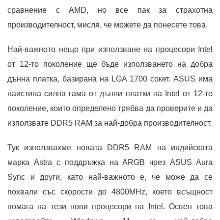
сравнение с AMD, но все пак за страхотна
производителност, мисля, че можете да понесете това.
Най-важното нещо при използване на процесори Intel
от 12-то поколение ще бъде използването на добра
дънна платка, базирана на LGA 1700 сокет. ASUS има
наистина силна гама от дънни платки на Intel от 12-то
поколение, които определено трябва да проверите и да
използвате DDR5 RAM за най-добра производителност.
Тук използвахме новата DDR5 RAM на индийската
марка Astra с поддръжка на ARGB чрез ASUS Aura
Sync и други, като най-важното е, че може да се
похвали със скорости до 4800MHz, което всъщност
помага на тези нови процесори на Intel. Освен това