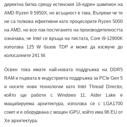
директна битка срещу истинския 16-ядрен шампион на
AMD Ryzen 9 5950X, но всъщност е така. Въпреки че те
не са толкова ефективни като процесорите Ryzen 5000
на AMD, но все пак постигането на производителността
означава, че Intel се връща на пистата, Core i9-12900K
използва 125 W базов TDP и може да изсмуче до
колосалните 241 W.
Освен това имате най-новата поддръжка на DDR5
RAM и първата в индустрията поддръжка за PCIe Gen 5
и носите нови технологии като Intel Thread Director,
който ще работи с Windows 11. Alder Lake е
мащабируема архитектура, използва се с LGA1700
сокет и е оборудвана с мощен iGPU, който има 96 EU от
Xe архитектура.