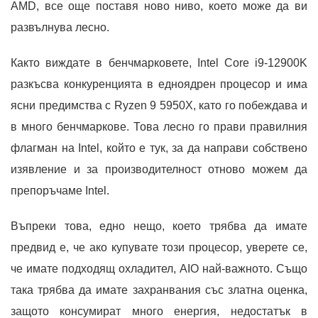
AMD, все още поставя ново ниво, което може да ви
развълнува лесно.
Както виждате в бенчмарковете, Intel Core i9-12900K
разкъсва конкуренцията в едноядрен процесор и има
ясни предимства с Ryzen 9 5950X, като го побеждава и
в много бенчмаркове. Това лесно го прави правилния
флагман на Intel, който е тук, за да направи собствено
изявление и за производителност отново можем да
препоръчаме Intel.
Въпреки това, едно нещо, което трябва да имате
предвид е, че ако купувате този процесор, уверете се,
че имате подходящ охладител, AIO най-важното. Също
така трябва да имате захранвания със златна оценка,
защото консумират много енергия, недостатък в