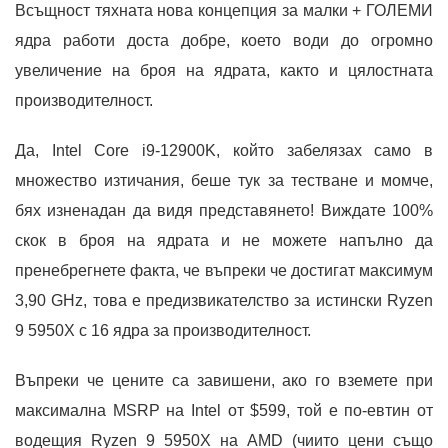
Всъщност тяхната нова концепция за малки + ГОЛЕМИ
ядра работи доста добре, което води до огромно
увеличение на броя на ядрата, както и цялостната
производителност.
Да, Intel Core i9-12900K, който забелязах само в
множество изтичания, беше тук за тестване и момче,
бях изненадан да видя представянето! Виждате 100%
скок в броя на ядрата и не можете напълно да
пренебрегнете факта, че въпреки че достигат максимум
3,90 GHz, това е предизвикателство за истински Ryzen
9 5950X с 16 ядра за производителност.
Въпреки че цените са завишени, ако го вземете при
максимална MSRP на Intel от $599, той е по-евтин от
водещия Ryzen 9 5950X на AMD (чиито цени също