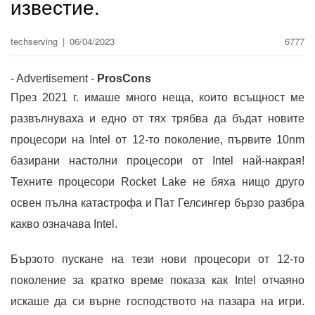
известие.
techserving
|
06/04/2023
6777
- Advertisement -
Pros
Cons
През 2021 г. имаше много неща, които всъщност ме
развълнуваха и едно от тях трябва да бъдат новите
процесори на Intel от 12-то поколение, първите 10nm
базирани настолни процесори от Intel най-накрая!
Техните процесори Rocket Lake не бяха нищо друго
освен пълна катастрофа и Пат Гелсингер бързо разбра
какво означава Intel.
Бързото пускане на тези нови процесори от 12-то
поколение за кратко време показа как Intel отчаяно
искаше да си върне господството на пазара на игри.