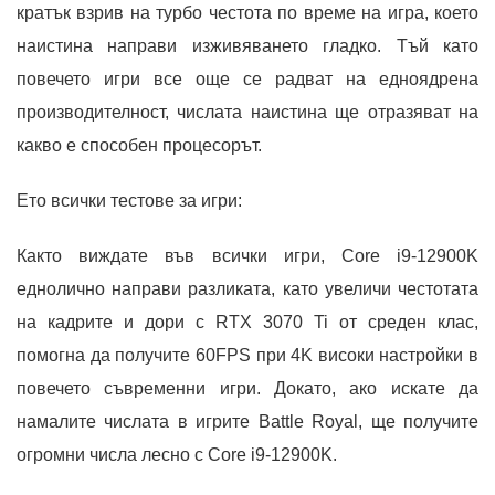
кратък взрив на турбо честота по време на игра, което
наистина направи изживяването гладко. Тъй като
повечето игри все още се радват на едноядрена
производителност, числата наистина ще отразяват на
какво е способен процесорът.
Ето всички тестове за игри:
Както виждате във всички игри, Core i9-12900K
еднолично направи разликата, като увеличи честотата
на кадрите и дори с RTX 3070 Ti от среден клас,
помогна да получите 60FPS при 4K високи настройки в
повечето съвременни игри. Докато, ако искате да
намалите числата в игрите Battle Royal, ще получите
огромни числа лесно с Core i9-12900K.