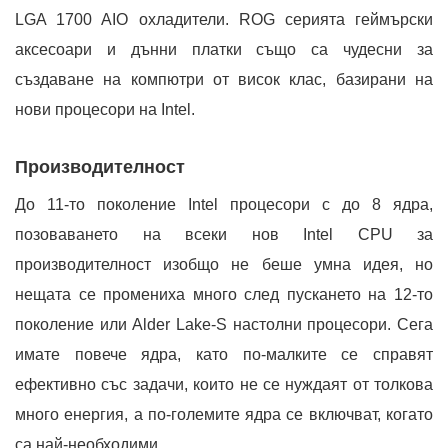
LGA 1700 AIO охладители. ROG серията геймърски
аксесоари и дънни платки също са чудесни за
създаване на компютри от висок клас, базирани на
нови процесори на Intel.
Производителност
До 11-то поколение Intel процесори с до 8 ядра,
позоваването на всеки нов Intel CPU за
производителност изобщо не беше умна идея, но
нещата се промениха много след пускането на 12-то
поколение или Alder Lake-S настолни процесори. Сега
имате повече ядра, като по-малките се справят
ефективно със задачи, които не се нуждаят от толкова
много енергия, а по-големите ядра се включват, когато
са най-необходими.