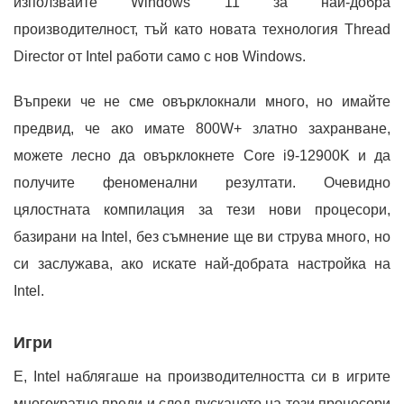
използвайте Windows 11 за най-добра
производителност, тъй като новата технология Thread
Director от Intel работи само с нов Windows.
Въпреки че не сме овърклокнали много, но имайте
предвид, че ако имате 800W+ златно захранване,
можете лесно да овърклокнете Core i9-12900K и да
получите феноменални резултати. Очевидно
цялостната компилация за тези нови процесори,
базирани на Intel, без съмнение ще ви струва много, но
си заслужава, ако искате най-добрата настройка на
Intel.
Игри
Е, Intel наблягаше на производителността си в игрите
многократно преди и след пускането на тези процесори