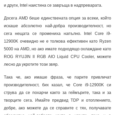
и други, Intel наистина се завръща в надпреварата.
Досега AMD беше единствената опция за всеки, който
искаше абсолютно най-добра производителност, но
сега нещата се промениха напълно. Intel Core i9-
12900K очевидно не е толкова ефективен като Ryzen
5000 на AMD, но ако имате подходящо охлаждане като
ROG RYUJIN II RGB AIO Liquid CPU Cooler, можете
лесно да укротите този звяр.
Така че, ако имаше фраза, че парите привличат
производителност, бих казал, че Core i9-12900K си
струва да се похарчи както за геймърите, така и за
творците сега. Имайте предвид TDP и отоплението,
добре, ако можете да се справите с тях, получавате