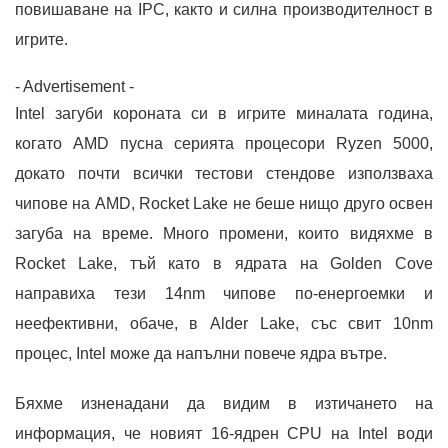
повишаване на IPC, както и силна производителност в
игрите.
- Advertisement -
Intel загуби короната си в игрите миналата година,
когато AMD пусна серията процесори Ryzen 5000,
докато почти всички тестови стендове използваха
чипове на AMD, Rocket Lake не беше нищо друго освен
загуба на време. Много промени, които видяхме в
Rocket Lake, тъй като в ядрата на Golden Cove
направиха тези 14nm чипове по-енергоемки и
неефективни, обаче, в Alder Lake, със свит 10nm
процес, Intel може да напълни повече ядра вътре.
Бяхме изненадани да видим в изтичането на
информация, че новият 16-ядрен CPU на Intel води