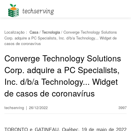
Localização：
Casa
/
Tecnologia
/
Converge Technology Solutions
Corp. adquire a PC Specialists, Inc. d/b/a Technology... Widget de
casos de coronavírus
Converge Technology Solutions
Corp. adquire a PC Specialists,
Inc. d/b/a Technology... Widget
de casos de coronavírus
techserving
|
26/12/2022
3997
TORONTO e GATINEAU, Québec, 19 de maio de 2022