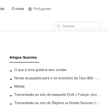
ade
Ó nome
Portuguese
Artigos Quentes
O que é uma guitarra sem cordas
Novas acusações para o ex-executivo da Taco Bell - Benjamin Golden - na briga do Uber
Metais
Transmissão ao vivo de basquete EUA x França: como assistir online
Transmissão ao vivo do Raptors vs Knicks Summer League: como assistir