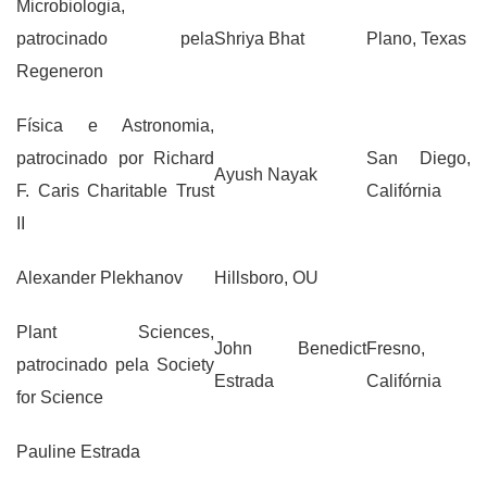
Microbiologia,
patrocinado pela
Shriya Bhat
Plano, Texas
Regeneron
Física e Astronomia,
patrocinado por Richard
San Diego,
Ayush Nayak
F. Caris Charitable Trust
Califórnia
II
Alexander Plekhanov
Hillsboro, OU
Plant Sciences,
John Benedict
Fresno,
patrocinado pela Society
Estrada
Califórnia
for Science
Pauline Estrada