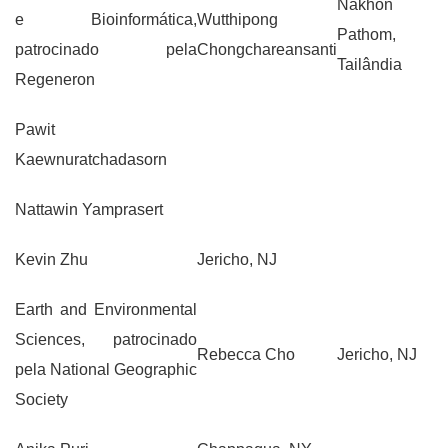
Nakhon
e Bioinformática,
Wutthipong
Pathom,
patrocinado pela
Chongchareansanti
Tailândia
Regeneron
Pawit
Kaewnuratchadasorn
Nattawin Yamprasert
Kevin Zhu
Jericho, NJ
Earth and Environmental
Sciences, patrocinado
Rebecca Cho
Jericho, NJ
pela National Geographic
Society