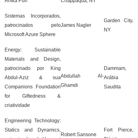
Anika Puri
Chappaqua, NY
Sistemas Incorporados,
Garden City,
patrocinados pelo
James Nagler
NY
Microsoft Azure Sphere
Energy: Sustainable
Materials and Design,
patrocinado por King
Dammam,
Abdullah Al-
Abdul-Aziz & sua
Arábia
Ghamdi
Companions Foundation
Saudita
for Giftedness &
criatividade
Engineering Technology:
Statics and Dynamics,
Fort Pierce,
Robert Sansone