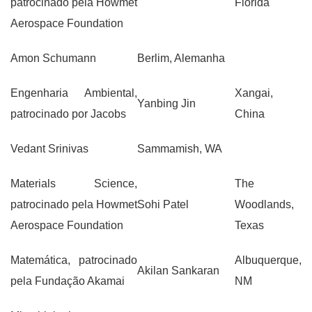
patrocinado pela Howmet
Flórida
Aerospace Foundation
Amon Schumann
Berlim, Alemanha
Engenharia Ambiental,
Xangai,
Yanbing Jin
patrocinado por Jacobs
China
Vedant Srinivas
Sammamish, WA
Materials Science,
The
patrocinado pela Howmet
Sohi Patel
Woodlands,
Aerospace Foundation
Texas
Matemática, patrocinado
Albuquerque,
Akilan Sankaran
pela Fundação Akamai
NM