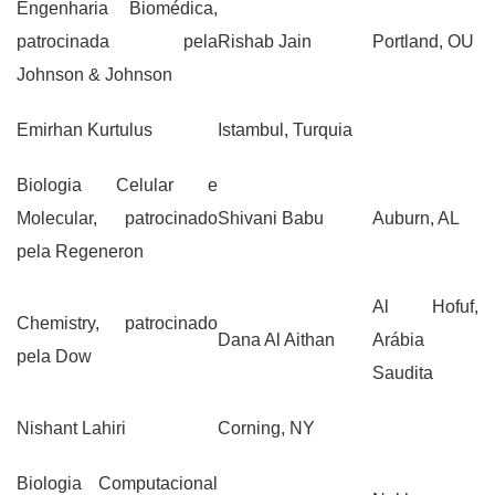
Engenharia Biomédica,
patrocinada pela
Rishab Jain
Portland, OU
Johnson & Johnson
Emirhan Kurtulus
Istambul, Turquia
Biologia Celular e
Molecular, patrocinado
Shivani Babu
Auburn, AL
pela Regeneron
Al Hofuf,
Chemistry, patrocinado
Dana Al Aithan
Arábia
pela Dow
Saudita
Nishant Lahiri
Corning, NY
Biologia Computacional