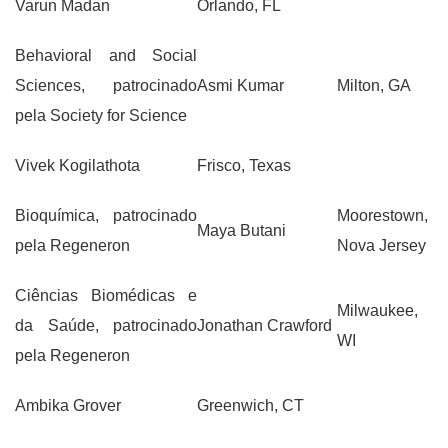
Varun Madan
Orlando, FL
Behavioral and Social
Sciences, patrocinado
Asmi Kumar
Milton, GA
pela Society for Science
Vivek Kogilathota
Frisco, Texas
Bioquímica, patrocinado
Moorestown,
Maya Butani
pela Regeneron
Nova Jersey
Ciências Biomédicas e
Milwaukee,
da Saúde, patrocinado
Jonathan Crawford
WI
pela Regeneron
Ambika Grover
Greenwich, CT