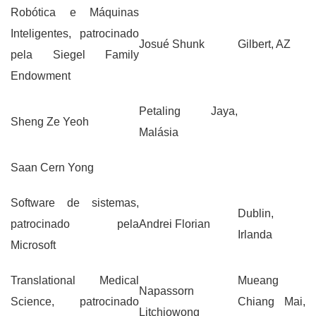
Robótica e Máquinas
Inteligentes, patrocinado
Josué Shunk
Gilbert, AZ
pela Siegel Family
Endowment
Petaling Jaya,
Sheng Ze Yeoh
Malásia
Saan Cern Yong
Software de sistemas,
Dublin,
patrocinado pela
Andrei Florian
Irlanda
Microsoft
Translational Medical
Mueang
Napassorn
Science, patrocinado
Chiang Mai,
Litchiowong