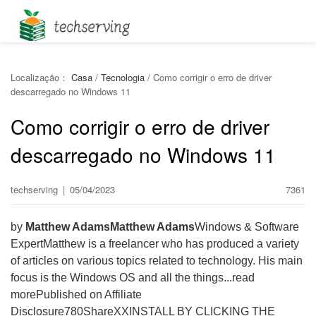
Localização：
Casa
/
Tecnologia
/
Como corrigir o erro de driver
descarregado no Windows 11
Como corrigir o erro de driver
descarregado no Windows 11
techserving
|
05/04/2023
7361
by
Matthew Adams
Matthew Adams
Windows & Software
ExpertMatthew is a freelancer who has produced a variety
of articles on various topics related to technology. His main
focus is the Windows OS and all the things...read
morePublished on Affiliate
Disclosure780
Share
X
XINSTALL BY CLICKING THE