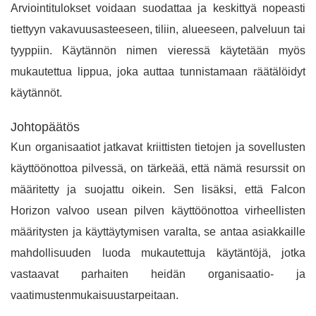
Arviointitulokset voidaan suodattaa ja keskittyä nopeasti
tiettyyn vakavuusasteeseen, tiliin, alueeseen, palveluun tai
tyyppiin. Käytännön nimen vieressä käytetään myös
mukautettua lippua, joka auttaa tunnistamaan räätälöidyt
käytännöt.
Johtopäätös
Kun organisaatiot jatkavat kriittisten tietojen ja sovellusten
käyttöönottoa pilvessä, on tärkeää, että nämä resurssit on
määritetty ja suojattu oikein. Sen lisäksi, että Falcon
Horizon valvoo usean pilven käyttöönottoa virheellisten
määritysten ja käyttäytymisen varalta, se antaa asiakkaille
mahdollisuuden luoda mukautettuja käytäntöjä, jotka
vastaavat parhaiten heidän organisaatio- ja
vaatimustenmukaisuustarpeitaan.