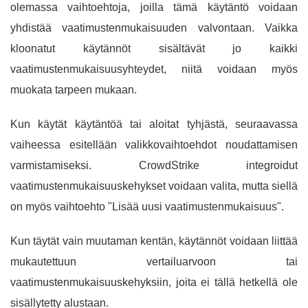
olemassa vaihtoehtoja, joilla tämä käytäntö voidaan
yhdistää vaatimustenmukaisuuden valvontaan. Vaikka
kloonatut käytännöt sisältävät jo kaikki
vaatimustenmukaisuusyhteydet, niitä voidaan myös
muokata tarpeen mukaan.
Kun käytät käytäntöä tai aloitat tyhjästä, seuraavassa
vaiheessa esitellään valikkovaihtoehdot noudattamisen
varmistamiseksi. CrowdStrike integroidut
vaatimustenmukaisuuskehykset voidaan valita, mutta siellä
on myös vaihtoehto "Lisää uusi vaatimustenmukaisuus".
Kun täytät vain muutaman kentän, käytännöt voidaan liittää
mukautettuun vertailuarvoon tai
vaatimustenmukaisuuskehyksiin, joita ei tällä hetkellä ole
sisällytetty alustaan.