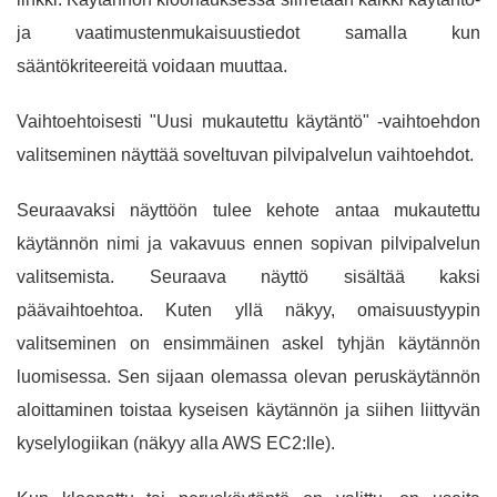
ja vaatimustenmukaisuustiedot samalla kun
sääntökriteereitä voidaan muuttaa.
Vaihtoehtoisesti "Uusi mukautettu käytäntö" -vaihtoehdon
valitseminen näyttää soveltuvan pilvipalvelun vaihtoehdot.
Seuraavaksi näyttöön tulee kehote antaa mukautettu
käytännön nimi ja vakavuus ennen sopivan pilvipalvelun
valitsemista. Seuraava näyttö sisältää kaksi
päävaihtoehtoa. Kuten yllä näkyy, omaisuustyypin
valitseminen on ensimmäinen askel tyhjän käytännön
luomisessa. Sen sijaan olemassa olevan peruskäytännön
aloittaminen toistaa kyseisen käytännön ja siihen liittyvän
kyselylogiikan (näkyy alla AWS EC2:lle).