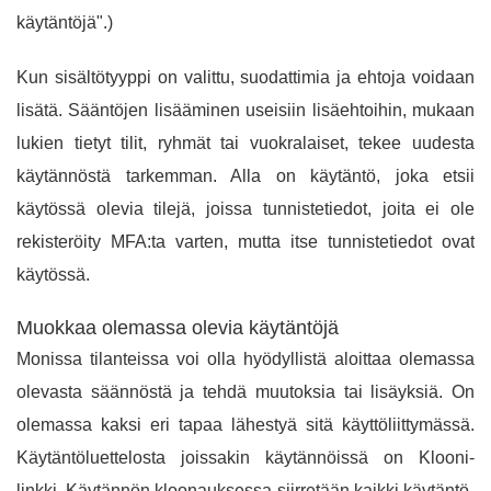
käytäntöjä".)
Kun sisältötyyppi on valittu, suodattimia ja ehtoja voidaan
lisätä. Sääntöjen lisääminen useisiin lisäehtoihin, mukaan
lukien tietyt tilit, ryhmät tai vuokralaiset, tekee uudesta
käytännöstä tarkemman. Alla on käytäntö, joka etsii
käytössä olevia tilejä, joissa tunnistetiedot, joita ei ole
rekisteröity MFA:ta varten, mutta itse tunnistetiedot ovat
käytössä.
Muokkaa olemassa olevia käytäntöjä
Monissa tilanteissa voi olla hyödyllistä aloittaa olemassa
olevasta säännöstä ja tehdä muutoksia tai lisäyksiä. On
olemassa kaksi eri tapaa lähestyä sitä käyttöliittymässä.
Käytäntöluettelosta joissakin käytännöissä on Klooni-
linkki. Käytännön kloonauksessa siirretään kaikki käytäntö-