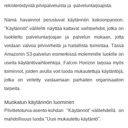
rekisteröidyistä pilvipalveluista ja -palveluntarjoajista.
Nämä havainnot perustuvat käytännön kokoonpanoon.
"Käytännöt"-välilehti näyttää kattavat vaihtoehdot, jotka on
luokiteltu palveluntarjoajan ja palvelun mukaan, jotta
voidaan valvoa pilvivirheitä ja haitallista toimintaa. Tässä
Amazonin S3-palvelun esimerkissä molemmille luokille on
useita käytäntövaihtoehtoja. Falcon Horizon tarjoaa myös
toiminnot, joiden avulla voit luoda mukautettuja käytäntöjä,
jotka on viritetty vastaamaan parhaiten organisaation
tarpeita.
Muokatun käytännön luominen
Pilvitietoturva-asento-kohdan "Käytännöt"-välilehdellä on
mahdollisuus luoda "Uusi mukautettu käytäntö".