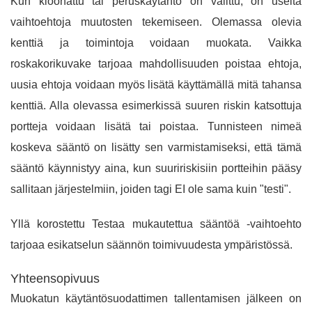
Kun kloonattu tai peruskäytäntö on valittu, on useita
vaihtoehtoja muutosten tekemiseen. Olemassa olevia
kenttiä ja toimintoja voidaan muokata. Vaikka
roskakorikuvake tarjoaa mahdollisuuden poistaa ehtoja,
uusia ehtoja voidaan myös lisätä käyttämällä mitä tahansa
kenttiä. Alla olevassa esimerkissä suuren riskin katsottuja
portteja voidaan lisätä tai poistaa. Tunnisteen nimeä
koskeva sääntö on lisätty sen varmistamiseksi, että tämä
sääntö käynnistyy aina, kun suuririskisiin portteihin pääsy
sallitaan järjestelmiin, joiden tagi EI ole sama kuin "testi".
Yllä korostettu Testaa mukautettua sääntöä -vaihtoehto
tarjoaa esikatselun säännön toimivuudesta ympäristössä.
Yhteensopivuus
Muokatun käytäntösuodattimen tallentamisen jälkeen on