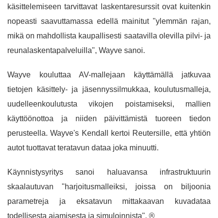
käsittelemiseen tarvittavat laskentaresurssit ovat kuitenkin
nopeasti saavuttamassa edellä mainitut "ylemmän rajan,
mikä on mahdollista kaupallisesti saatavilla olevilla pilvi- ja
reunalaskentapalveluilla", Wayve sanoi.
Wayve kouluttaa AV-mallejaan käyttämällä jatkuvaa
tietojen käsittely- ja jäsennyssilmukkaa, koulutusmalleja,
uudelleenkoulutusta vikojen poistamiseksi, mallien
käyttöönottoa ja niiden päivittämistä tuoreen tiedon
perusteella. Wayve's Kendall kertoi Reutersille, että yhtiön
autot tuottavat teratavun dataa joka minuutti.
Käynnistysyritys sanoi haluavansa infrastruktuurin
skaalautuvan "harjoitusmalleiksi, joissa on biljoonia
parametreja ja eksatavun mittakaavan kuvadataa
todellisesta ajamisesta ja simuloinnista". ®