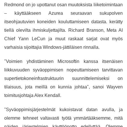
Redmond on jo upottanut osan muutoksista liiketoimintaan
– käyttääkseen Azurea seuraavan sukupolven
itseohjautuvien koneiden kouluttamiseen datasta. kerätty
tiellä olevilta ihmiskuljettajilta. Richard Branson, Meta AI
Chief Yann LeCun ja muut raskaat sarjat ovat myös
varhaisia ​​sijoittajia Windows-jättiläisen rinnalla.
"Voimien yhdistäminen Microsoftin kanssa itsenäisen
liikkuvuuden syväoppimisen nopeuttamiseen tarvittavan
supertietokoneinfrastruktuurin suunnittelemiseksi on
tilaisuus, jota meillä on kunnia johtaa", sanoi Wayven
toimitusjohtaja Alex Kendall.
"Syväoppimisjärjestelmät kukoistavat datan avulla, ja
olemme tehneet valtavasti työtä ymmärtääksemme, mitä
näiden järjestelmien käyttöönotto edellyttää. Olemme