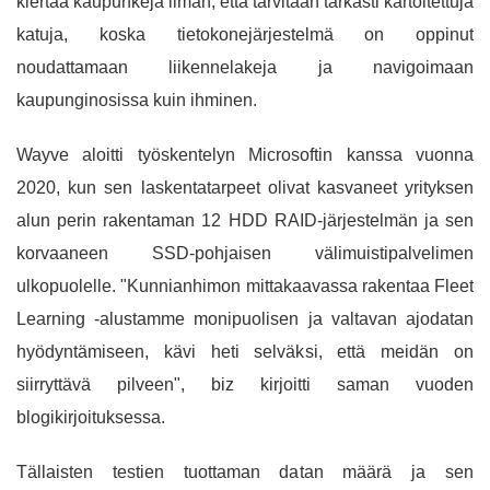
kiertää kaupunkeja ilman, että tarvitaan tarkasti kartoitettuja
katuja, koska tietokonejärjestelmä on oppinut
noudattamaan liikennelakeja ja navigoimaan
kaupunginosissa kuin ihminen.
Wayve aloitti työskentelyn Microsoftin kanssa vuonna
2020, kun sen laskentatarpeet olivat kasvaneet yrityksen
alun perin rakentaman 12 HDD RAID-järjestelmän ja sen
korvaaneen SSD-pohjaisen välimuistipalvelimen
ulkopuolelle. "Kunnianhimon mittakaavassa rakentaa Fleet
Learning -alustamme monipuolisen ja valtavan ajodatan
hyödyntämiseen, kävi heti selväksi, että meidän on
siirryttävä pilveen", biz kirjoitti saman vuoden
blogikirjoituksessa.
Tällaisten testien tuottaman datan määrä ja sen