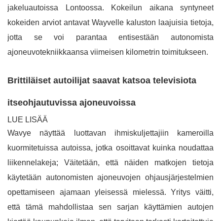
jakeluautoissa Lontoossa. Kokeilun aikana syntyneet
kokeiden arviot antavat Wayvelle kaluston laajuisia tietoja,
jotta se voi parantaa entisestään autonomista
ajoneuvotekniikkaansa viimeisen kilometrin toimitukseen.
Brittiläiset autoilijat saavat katsoa televisiota
itseohjautuvissa ajoneuvoissa
LUE LISÄÄ
Wavye näyttää luottavan ihmiskuljettajiin kameroilla
kuormitetuissa autoissa, jotka osoittavat kuinka noudattaa
liikennelakeja; Väitetään, että näiden matkojen tietoja
käytetään autonomisten ajoneuvojen ohjausjärjestelmien
opettamiseen ajamaan yleisessä mielessä. Yritys väitti,
että tämä mahdollistaa sen sarjan käyttämien autojen